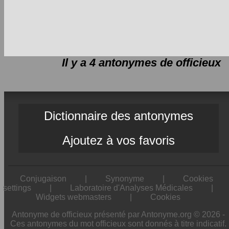
Il y a 4 antonymes de
officieux
Dictionnaire des antonymes
Ajoutez à vos favoris
Conjugaison
|
Synonyme
|
Cookies
settings
|
Laboratoire d'Analyses Médicales
|
Widgets webmasters
|
Cookies
Antonyme de officieux présenté par Antonyme.org © 2026 -
Ces antonymes du mot officieux sont donnés à titre indicatif.