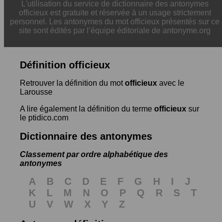
L'utilisation du service de dictionnaire des antonymes
officieux est gratuite et réservée à un usage strictement
personnel. Les antonymes du mot officieux présentés sur ce
site sont édités par l’équipe éditoriale de antonyme.org
Définition officieux
Retrouver la définition du mot
officieux
avec le
Larousse
A lire également la définition du terme
officieux
sur
le ptidico.com
Dictionnaire des antonymes
Classement par ordre alphabétique des
antonymes
A
B
C
D
E
F
G
H
I
J
K
L
M
N
O
P
Q
R
S
T
U
V
W
X
Y
Z