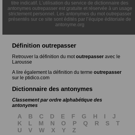
titre indicatif. L'utilisation du service de dictionnaire des
antonymes outrepasser est gratuite et réservée à un usage
strictement personnel. Les antonymes du mot outrepasser
présentés sur ce site sont édités par l’équipe éditoriale de
antonyme.org
Définition outrepasser
Retrouver la définition du mot
outrepasser
avec le
Larousse
A lire également la définition du terme
outrepasser
sur le ptidico.com
Dictionnaire des antonymes
Classement par ordre alphabétique des
antonymes
A
B
C
D
E
F
G
H
I
J
K
L
M
N
O
P
Q
R
S
T
U
V
W
X
Y
Z