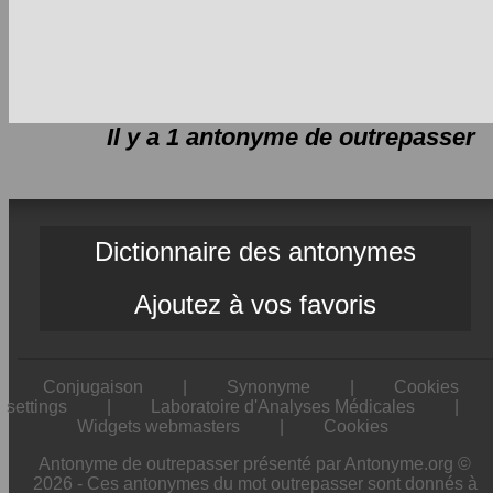
Il y a 1 antonyme de
outrepasser
Dictionnaire des antonymes
Ajoutez à vos favoris
Conjugaison
|
Synonyme
|
Cookies
settings
|
Laboratoire d'Analyses Médicales
|
Widgets webmasters
|
Cookies
Antonyme de outrepasser présenté par Antonyme.org ©
2026 - Ces antonymes du mot outrepasser sont donnés à