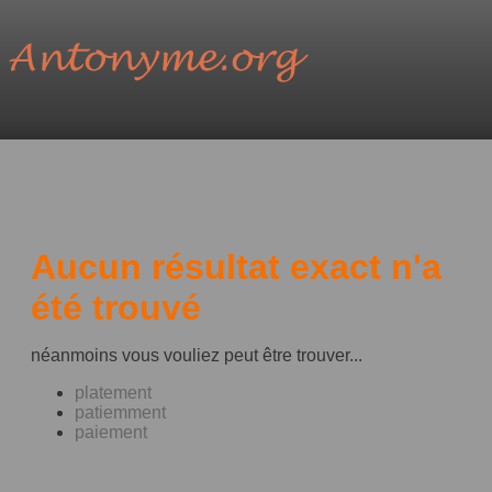
Aucun résultat exact n'a
été trouvé
néanmoins vous vouliez peut être trouver...
platement
patiemment
paiement