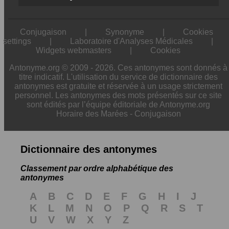
Conjugaison
|
Synonyme
|
Cookies
settings
|
Laboratoire d'Analyses Médicales
|
Widgets webmasters
|
Cookies
Antonyme.org © 2009 - 2026. Ces antonymes sont donnés à
titre indicatif. L'utilisation du service de dictionnaire des
antonymes est gratuite et réservée à un usage strictement
personnel. Les antonymes des mots présentés sur ce site
sont édités par l’équipe éditoriale de Antonyme.org
Horaire des Marées
-
Conjugaison
Dictionnaire des antonymes
Classement par ordre alphabétique des
antonymes
A
B
C
D
E
F
G
H
I
J
K
L
M
N
O
P
Q
R
S
T
U
V
W
X
Y
Z