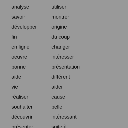
analyse
utiliser
savoir
montrer
développer
origine
fin
du coup
en ligne
changer
oeuvre
intéresser
bonne
présentation
aide
différent
vie
aider
réaliser
cause
souhaiter
belle
découvrir
intéressant
présenter
suite à