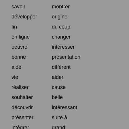
savoir
montrer
développer
origine
fin
du coup
en ligne
changer
oeuvre
intéresser
bonne
présentation
aide
différent
vie
aider
réaliser
cause
souhaiter
belle
découvrir
intéressant
présenter
suite à
intégrer
grand