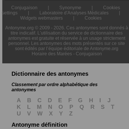
Conjugaison
|
Synonyme
|
Cookies
settings
|
Laboratoire d'Analyses Médicales
|
Widgets webmasters
|
Cookies
Antonyme.org © 2009 - 2026. Ces antonymes sont donnés à
titre indicatif. L'utilisation du service de dictionnaire des
antonymes est gratuite et réservée à un usage strictement
personnel. Les antonymes des mots présentés sur ce site
sont édités par l’équipe éditoriale de Antonyme.org
Horaire des Marées
-
Conjugaison
Dictionnaire des antonymes
Classement par ordre alphabétique des
antonymes
A
B
C
D
E
F
G
H
I
J
K
L
M
N
O
P
Q
R
S
T
U
V
W
X
Y
Z
Antonyme définition