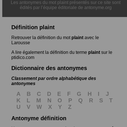
Les antonymes du mot plaint présentés sur ce site sont
édités par l’équipe éditoriale de antonyme.org
Définition plaint
Retrouver la définition du mot
plaint
avec le
Larousse
A lire également la définition du terme
plaint
sur le
ptidico.com
Dictionnaire des antonymes
Classement par ordre alphabétique des
antonymes
A
B
C
D
E
F
G
H
I
J
K
L
M
N
O
P
Q
R
S
T
U
V
W
X
Y
Z
Antonyme définition