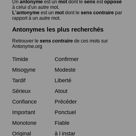
Un
antonyme
est un
mot
dont le
sens
est
opposé
à celui d'un autre mot.
L'antonyme
est un
mot
dont le
sens contraire
par
rapport à un autre mot.
Antonymes les plus recherchés
Retrouver le
sens contraire
de ces mots sur
Antonyme.org
Timide
Confirmer
Misogyne
Modeste
Tardif
Liberté
Sérieux
Atout
Confiance
Précéder
Important
Ponctuel
Monotone
Fiable
Original
à l instar