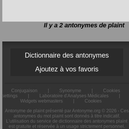
Il y a 2 antonymes de
plaint
Dictionnaire des antonymes
Ajoutez à vos favoris
Conjugaison
|
Synonyme
|
Cookies
settings
|
Laboratoire d'Analyses Médicales
|
Widgets webmasters
|
Cookies
Antonyme de plaint présenté par Antonyme.org © 2026 - Ces
antonymes du mot plaint sont donnés à titre indicatif.
L'utilisation du service de dictionnaire des antonymes plaint
est gratuite et réservée à un usage strictement personnel.