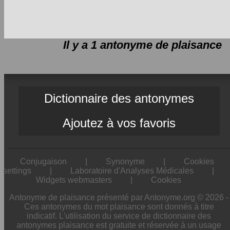
Il y a 1 antonyme de
plaisance
Dictionnaire des antonymes
Ajoutez à vos favoris
Conjugaison
|
Synonyme
|
Cookies
settings
|
Laboratoire d'Analyses Médicales
|
Widgets webmasters
|
Cookies
Antonyme de plaisance présenté par Antonyme.org © 2026 -
Ces antonymes du mot plaisance sont donnés à titre
indicatif. L'utilisation du service de dictionnaire des
antonymes plaisance est gratuite et réservée à un usage