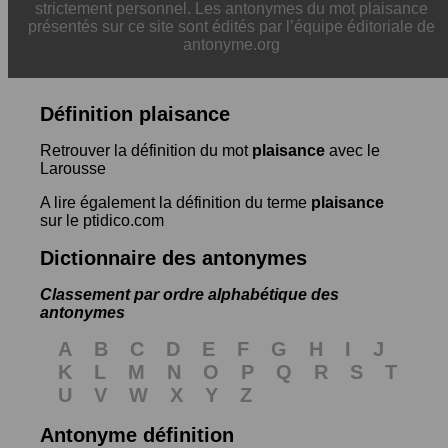
strictement personnel. Les antonymes du mot plaisance
présentés sur ce site sont édités par l’équipe éditoriale de
antonyme.org
Définition plaisance
Retrouver la définition du mot
plaisance
avec le
Larousse
A lire également la définition du terme
plaisance
sur le ptidico.com
Dictionnaire des antonymes
Classement par ordre alphabétique des
antonymes
A
B
C
D
E
F
G
H
I
J
K
L
M
N
O
P
Q
R
S
T
U
V
W
X
Y
Z
Antonyme définition