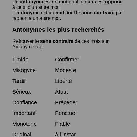
Un
antonyme
est un
mot
dont le
sens
est
opposé
à celui d'un autre mot.
L'antonyme
est un
mot
dont le
sens contraire
par
rapport à un autre mot.
Antonymes les plus recherchés
Retrouver le
sens contraire
de ces mots sur
Antonyme.org
Timide
Confirmer
Misogyne
Modeste
Tardif
Liberté
Sérieux
Atout
Confiance
Précéder
Important
Ponctuel
Monotone
Fiable
Original
à l instar