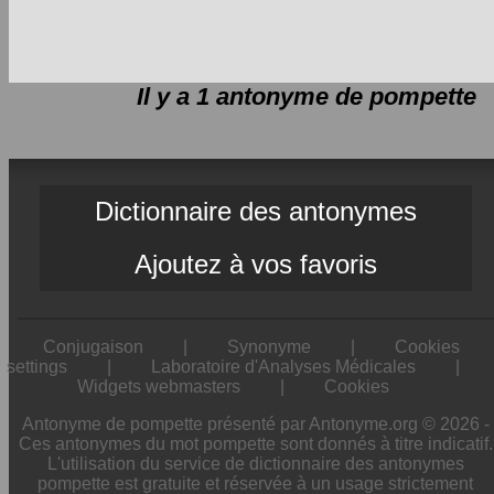
Il y a 1 antonyme de
pompette
Dictionnaire des antonymes
Ajoutez à vos favoris
Conjugaison
|
Synonyme
|
Cookies
settings
|
Laboratoire d'Analyses Médicales
|
Widgets webmasters
|
Cookies
Antonyme de pompette présenté par Antonyme.org © 2026 -
Ces antonymes du mot pompette sont donnés à titre indicatif.
L'utilisation du service de dictionnaire des antonymes
pompette est gratuite et réservée à un usage strictement