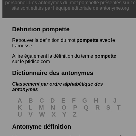
personnel. Les antonymes du mot pompette présentés sur ce
site sont édités par l’équipe éditoriale de antonyme.org
Définition pompette
Retrouver la définition du mot
pompette
avec le
Larousse
A lire également la définition du terme
pompette
sur le ptidico.com
Dictionnaire des antonymes
Classement par ordre alphabétique des
antonymes
A
B
C
D
E
F
G
H
I
J
K
L
M
N
O
P
Q
R
S
T
U
V
W
X
Y
Z
Antonyme définition