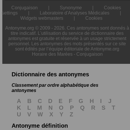
Conjugaison
|
Synonyme
|
Cookies
settings
|
Laboratoire d'Analyses Médicales
|
Widgets webmasters
|
Cookies
Antonyme.org © 2009 - 2026. Ces antonymes sont donnés à
titre indicatif. L'utilisation du service de dictionnaire des
antonymes est gratuite et réservée à un usage strictement
personnel. Les antonymes des mots présentés sur ce site
sont édités par l’équipe éditoriale de Antonyme.org
Horaire des Marées
-
Conjugaison
Dictionnaire des antonymes
Classement par ordre alphabétique des
antonymes
A
B
C
D
E
F
G
H
I
J
K
L
M
N
O
P
Q
R
S
T
U
V
W
X
Y
Z
Antonyme définition