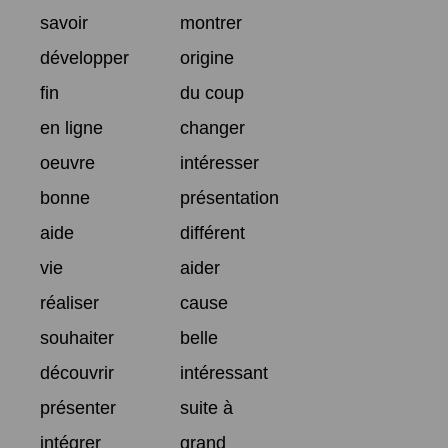
savoir
montrer
développer
origine
fin
du coup
en ligne
changer
oeuvre
intéresser
bonne
présentation
aide
différent
vie
aider
réaliser
cause
souhaiter
belle
découvrir
intéressant
présenter
suite à
intégrer
grand