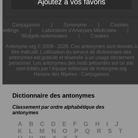
Ajoutez à vos favoris
Conjugaison
|
Synonyme
|
Cookies
settings
|
Laboratoire d'Analyses Médicales
|
Widgets webmasters
|
Cookies
Antonyme.org © 2009 - 2026. Ces antonymes sont donnés à
titre indicatif. L'utilisation du service de dictionnaire des
antonymes est gratuite et réservée à un usage strictement
personnel. Les antonymes des mots présentés sur ce site
sont édités par l’équipe éditoriale de Antonyme.org
Horaire des Marées
-
Conjugaison
Dictionnaire des antonymes
Classement par ordre alphabétique des
antonymes
A
B
C
D
E
F
G
H
I
J
K
L
M
N
O
P
Q
R
S
T
U
V
W
X
Y
Z