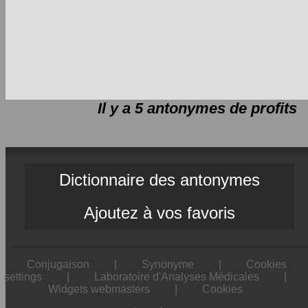
Il y a 5 antonymes de
profits
Dictionnaire des antonymes
Ajoutez à vos favoris
Conjugaison
|
Synonyme
|
Cookies
settings
|
Laboratoire d'Analyses Médicales
|
Widgets webmasters
|
Cookies