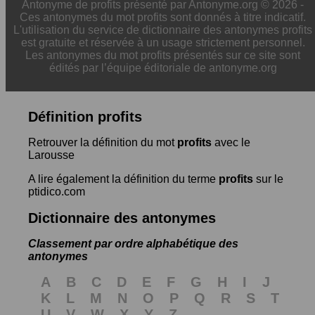
Antonyme de profits présenté par Antonyme.org © 2026 -
Ces antonymes du mot profits sont donnés à titre indicatif.
L'utilisation du service de dictionnaire des antonymes profits
est gratuite et réservée à un usage strictement personnel.
Les antonymes du mot profits présentés sur ce site sont
édités par l’équipe éditoriale de antonyme.org
Définition profits
Retrouver la définition du mot
profits
avec le
Larousse
A lire également la définition du terme
profits
sur le
ptidico.com
Dictionnaire des antonymes
Classement par ordre alphabétique des
antonymes
A
B
C
D
E
F
G
H
I
J
K
L
M
N
O
P
Q
R
S
T
U
V
W
X
Y
Z