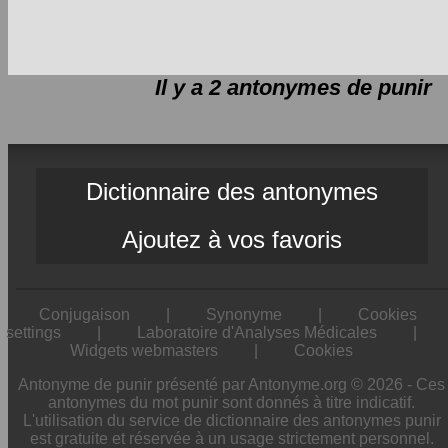
Il y a 2 antonymes de
punir
Dictionnaire des antonymes
Ajoutez à vos favoris
Conjugaison
|
Synonyme
|
Cookies
settings
|
Laboratoire d'Analyses Médicales
|
Widgets webmasters
|
Cookies
Antonyme de punir présenté par Antonyme.org © 2026 - Ces
antonymes du mot punir sont donnés à titre indicatif.
L'utilisation du service de dictionnaire des antonymes punir
est gratuite et réservée à un usage strictement personnel.