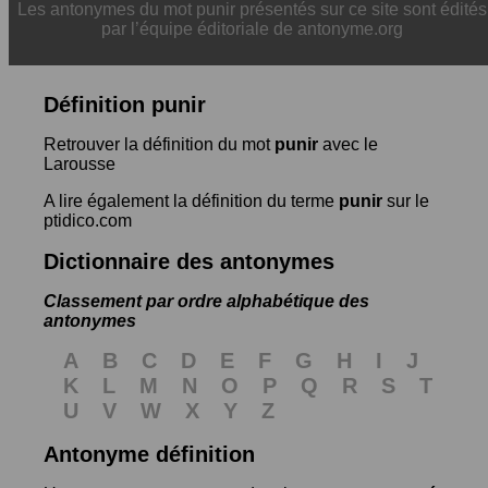
Les antonymes du mot punir présentés sur ce site sont édités
par l’équipe éditoriale de antonyme.org
Définition punir
Retrouver la définition du mot
punir
avec le
Larousse
A lire également la définition du terme
punir
sur le
ptidico.com
Dictionnaire des antonymes
Classement par ordre alphabétique des
antonymes
A
B
C
D
E
F
G
H
I
J
K
L
M
N
O
P
Q
R
S
T
U
V
W
X
Y
Z
Antonyme définition