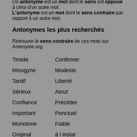
Un
antonyme
est un
mot
dont le
sens
est
opposé
à celui d'un autre mot.
L'antonyme
est un
mot
dont le
sens contraire
par
rapport à un autre mot.
Antonymes les plus recherchés
Retrouver le
sens contraire
de ces mots sur
Antonyme.org
Timide
Confirmer
Misogyne
Modeste
Tardif
Liberté
Sérieux
Atout
Confiance
Précéder
Important
Ponctuel
Monotone
Fiable
Original
à l instar