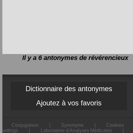
Il y a 6 antonymes de
révérencieux
Dictionnaire des antonymes
Ajoutez à vos favoris
Conjugaison
|
Synonyme
|
Cookies
settings
|
Laboratoire d'Analyses Médicales
|