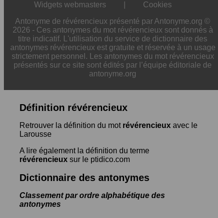
Widgets webmasters
|
Cookies
Antonyme de révérencieux présenté par Antonyme.org ©
2026 - Ces antonymes du mot révérencieux sont donnés à
titre indicatif. L'utilisation du service de dictionnaire des
antonymes révérencieux est gratuite et réservée à un usage
strictement personnel. Les antonymes du mot révérencieux
présentés sur ce site sont édités par l’équipe éditoriale de
antonyme.org
Définition révérencieux
Retrouver la définition du mot
révérencieux
avec le
Larousse
A lire également la définition du terme
révérencieux
sur le ptidico.com
Dictionnaire des antonymes
Classement par ordre alphabétique des
antonymes