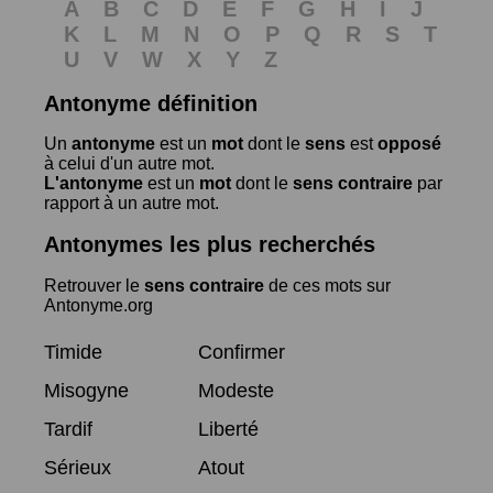
A
B
C
D
E
F
G
H
I
J
K
L
M
N
O
P
Q
R
S
T
U
V
W
X
Y
Z
Antonyme définition
Un
antonyme
est un
mot
dont le
sens
est
opposé
à celui d'un autre mot.
L'antonyme
est un
mot
dont le
sens contraire
par
rapport à un autre mot.
Antonymes les plus recherchés
Retrouver le
sens contraire
de ces mots sur
Antonyme.org
Timide
Confirmer
Misogyne
Modeste
Tardif
Liberté
Sérieux
Atout