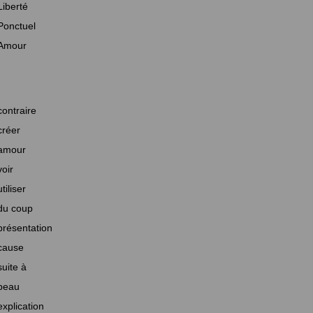
Liberté
Ponctuel
Amour
contraire
créer
amour
voir
utiliser
du coup
présentation
cause
suite à
beau
explication