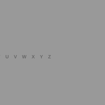
T
U
V
W
X
Y
Z