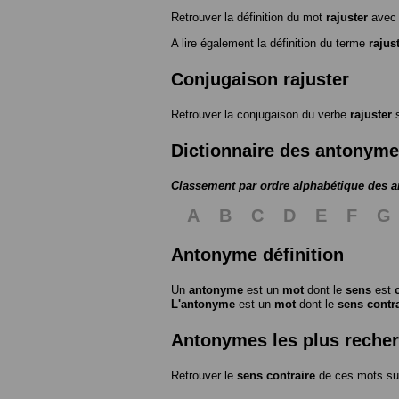
Retrouver la définition du mot
rajuster
avec 
A lire également la définition du terme
rajus
Conjugaison rajuster
Retrouver la conjugaison du verbe
rajuster
Dictionnaire des antonym
Classement par ordre alphabétique des 
A
B
C
D
E
F
G
Antonyme définition
Un
antonyme
est un
mot
dont le
sens
est
L'antonyme
est un
mot
dont le
sens contr
Antonymes les plus reche
Retrouver le
sens contraire
de ces mots su