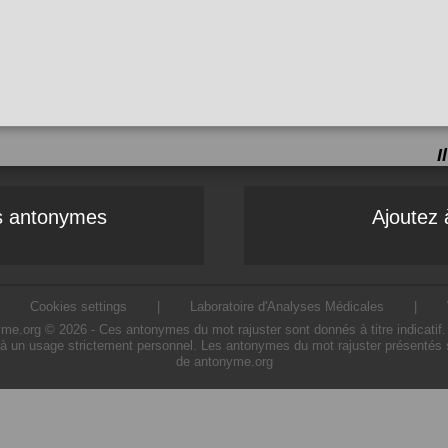
I
es antonymes
Ajoutez 
|
Cookies settings
|
Laboratoire d'Analyses Médicales
|
e.org © 2026 - Ces antonymes du mot rajuster sont donnés à titre indicatif. L'
 à un usage strictement personnel. Les antonymes du mot rajuster présentés sur
de antonyme.org