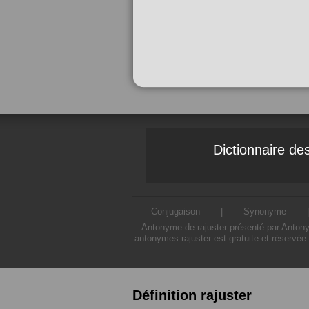
Dictionnaire d
Conjugaison
|
Synonyme
Antonyme de rajuster présenté par Antonym
antonymes rajuster est gratuite et réservée
Définition rajuster