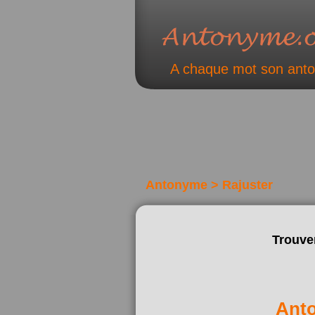
A chaque mot son ant
Antonyme > Rajuster
Trouve
Ant