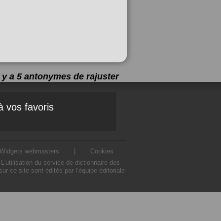
l y a 5 antonymes de
rajuster
à vos favoris
Widgets webmasters
|
Cookies
utilisation du service de dictionnaire des
 ce site sont édités par l’équipe éditoriale