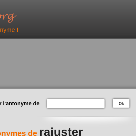
onyme !
r l'antonyme de
Ok
rajuster
onymes de