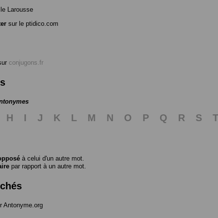
le Larousse
ter
sur le ptidico.com
sur
conjugons.fr
es
antonymes
H
I
J
K
L
M
N
O
P
Q
R
S
opposé
à celui d'un autre mot.
aire
par rapport à un autre mot.
rchés
r Antonyme.org