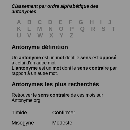
Classement par ordre alphabétique des
antonymes
A
B
C
D
E
F
G
H
I
J
K
L
M
N
O
P
Q
R
S
T
U
V
W
X
Y
Z
Antonyme définition
Un
antonyme
est un
mot
dont le
sens
est
opposé
à celui d'un autre mot.
L'antonyme
est un
mot
dont le
sens contraire
par
rapport à un autre mot.
Antonymes les plus recherchés
Retrouver le
sens contraire
de ces mots sur
Antonyme.org
Timide
Confirmer
Misogyne
Modeste