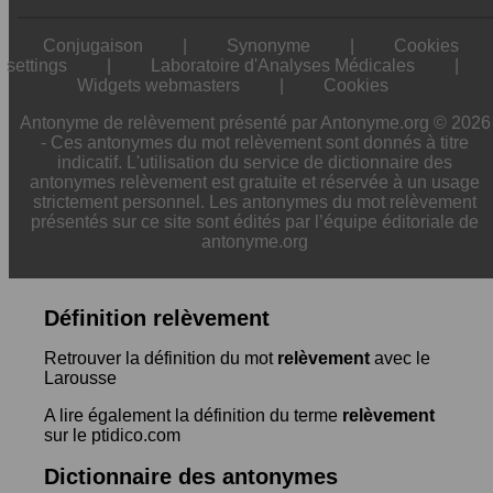
Conjugaison
|
Synonyme
|
Cookies
settings
|
Laboratoire d'Analyses Médicales
|
Widgets webmasters
|
Cookies
Antonyme de relèvement présenté par Antonyme.org © 2026
- Ces antonymes du mot relèvement sont donnés à titre
indicatif. L'utilisation du service de dictionnaire des
antonymes relèvement est gratuite et réservée à un usage
strictement personnel. Les antonymes du mot relèvement
présentés sur ce site sont édités par l’équipe éditoriale de
antonyme.org
Définition relèvement
Retrouver la définition du mot
relèvement
avec le
Larousse
A lire également la définition du terme
relèvement
sur le ptidico.com
Dictionnaire des antonymes