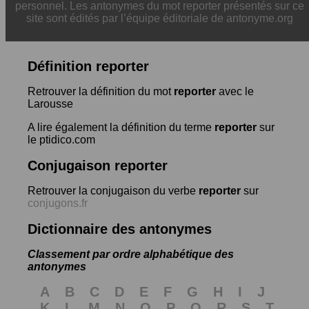
personnel. Les antonymes du mot reporter présentés sur ce
site sont édités par l’équipe éditoriale de antonyme.org
Définition reporter
Retrouver la définition du mot
reporter
avec le
Larousse
A lire également la définition du terme
reporter
sur
le ptidico.com
Conjugaison reporter
Retrouver la conjugaison du verbe
reporter
sur
conjugons.fr
Dictionnaire des antonymes
Classement par ordre alphabétique des
antonymes
A
B
C
D
E
F
G
H
I
J
K
L
M
N
O
P
Q
R
S
T