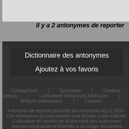
Il y a 2 antonymes de
reporter
Dictionnaire des antonymes
Ajoutez à vos favoris
Conjugaison
|
Synonyme
|
Cookies
settings
|
Laboratoire d'Analyses Médicales
|
Widgets webmasters
|
Cookies
Antonyme de reporter présenté par Antonyme.org © 2026 -
Ces antonymes du mot reporter sont donnés à titre indicatif.
L'utilisation du service de dictionnaire des antonymes
reporter est gratuite et réservée à un usage strictement