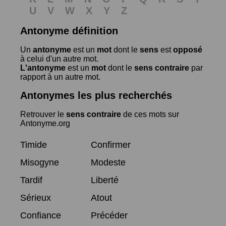
U
V
W
X
Y
Z
Antonyme définition
Un
antonyme
est un
mot
dont le
sens
est
opposé
à celui d'un autre mot.
L'antonyme
est un
mot
dont le
sens contraire
par
rapport à un autre mot.
Antonymes les plus recherchés
Retrouver le
sens contraire
de ces mots sur
Antonyme.org
Timide
Confirmer
Misogyne
Modeste
Tardif
Liberté
Sérieux
Atout
Confiance
Précéder