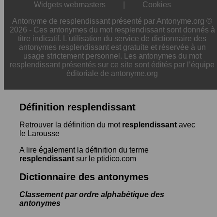
Widgets webmasters
|
Cookies
Antonyme de resplendissant présenté par Antonyme.org ©
2026 - Ces antonymes du mot resplendissant sont donnés à
titre indicatif. L'utilisation du service de dictionnaire des
antonymes resplendissant est gratuite et réservée à un
usage strictement personnel. Les antonymes du mot
resplendissant présentés sur ce site sont édités par l’équipe
éditoriale de antonyme.org
Définition resplendissant
Retrouver la définition du mot
resplendissant
avec
le Larousse
A lire également la définition du terme
resplendissant
sur le ptidico.com
Dictionnaire des antonymes
Classement par ordre alphabétique des
antonymes