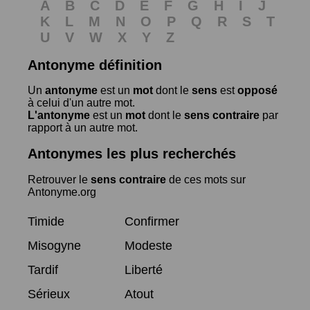
A
B
C
D
E
F
G
H
I
J
K
L
M
N
O
P
Q
R
S
T
U
V
W
X
Y
Z
Antonyme définition
Un
antonyme
est un
mot
dont le
sens
est
opposé
à celui d'un autre mot.
L'antonyme
est un
mot
dont le
sens contraire
par
rapport à un autre mot.
Antonymes les plus recherchés
Retrouver le
sens contraire
de ces mots sur
Antonyme.org
Timide
Confirmer
Misogyne
Modeste
Tardif
Liberté
Sérieux
Atout