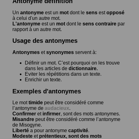
Antonyme définition
Un
antonyme
est un
mot
dont le
sens
est
opposé
à celui d'un autre mot.
L'antonyme
est un
mot
dont le
sens contraire
par
rapport à un autre mot.
Usage des antonymes
Antonymes
et
synonymes
servent à:
Définir un mot. C’est pourquoi on les trouve
dans les articles de
dictionnaire.
Eviter les répétitions dans un texte.
Enrichir un texte.
Exemples d'antonymes
Le mot
timide
peut être considéré comme
l’antonyme de
audacieux
.
Confirmer
et
infirmer
, sont des mots antonymes.
Misandre
peut être considéré comme l’antonyme
de
Misogyne
.
Liberté
a pour antonyme
captivité
.
Modeste
et
prétentieux
, sont des mots