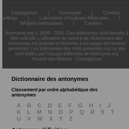
Conjugaison
|
Synonyme
|
Cookies
settings
|
Laboratoire d'Analyses Médicales
|
Widgets webmasters
|
Cookies
Antonyme.org © 2009 - 2026. Ces antonymes sont donnés à
titre indicatif. L'utilisation du service de dictionnaire des
antonymes est gratuite et réservée à un usage strictement
personnel. Les antonymes des mots présentés sur ce site
sont édités par l’équipe éditoriale de Antonyme.org
Horaire des Marées
-
Conjugaison
Dictionnaire des antonymes
Classement par ordre alphabétique des
antonymes
A
B
C
D
E
F
G
H
I
J
K
L
M
N
O
P
Q
R
S
T
U
V
W
X
Y
Z