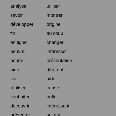
analyse
utiliser
savoir
montrer
développer
origine
fin
du coup
en ligne
changer
oeuvre
intéresser
bonne
présentation
aide
différent
vie
aider
réaliser
cause
souhaiter
belle
découvrir
intéressant
présenter
suite à