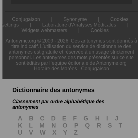
Conjugaison
|
Synonyme
|
Cookies
settings
|
Laboratoire d'Analyses Médicales
|
Widgets webmasters
|
Cookies
Antonyme.org © 2009 - 2026. Ces antonymes sont donnés à
titre indicatif. L'utilisation du service de dictionnaire des
antonymes est gratuite et réservée à un usage strictement
personnel. Les antonymes des mots présentés sur ce site
sont édités par l’équipe éditoriale de Antonyme.org
Horaire des Marées
-
Conjugaison
Dictionnaire des antonymes
Classement par ordre alphabétique des
antonymes
A
B
C
D
E
F
G
H
I
J
K
L
M
N
O
P
Q
R
S
T
U
V
W
X
Y
Z