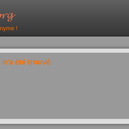
onyme !
 n'a été trouvé