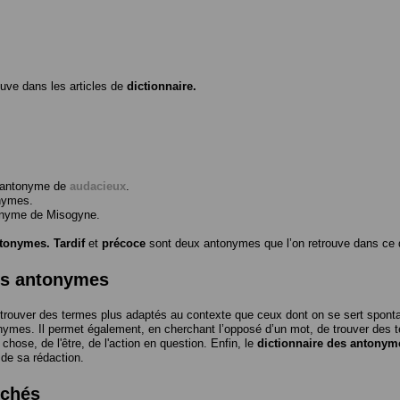
ouve dans les articles de
dictionnaire.
l’antonyme de
audacieux
.
nymes.
tonyme de
Misogyne
.
ntonymes.
Tardif
et
précoce
sont deux antonymes que l’on retrouve dans ce d
es antonymes
trouver des termes plus adaptés au contexte que ceux dont on se sert spon
nymes. Il permet également, en cherchant l’opposé d’un mot, de trouver des te
a chose, de l'être, de l'action en question. Enfin, le
dictionnaire des antonym
 de sa rédaction.
rchés