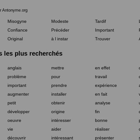
r Antonyme.org
Misogyne
Modeste
Tardif
Confiance
Précéder
Important
Original
à l instar
Trouver
les plus recherchés
anglais
mettre
en effet
problème
pour
travail
important
prendre
expérience
augmenter
installer
en fait
petit
obtenir
analyse
développer
origine
fin
oeuvre
intéresser
bonne
vie
aider
réaliser
découvrir
intéressant
présenter