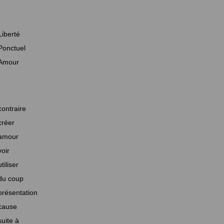
Liberté
Ponctuel
Amour
contraire
créer
amour
voir
utiliser
du coup
présentation
cause
suite à