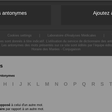
es antonymes
Ajoutez 
|
Cookies settings
|
Laboratoire d'Analyses Médicales
|
ont donnés à titre indicatif. L'utilisation du service de dictionnaire des a
. Les antonymes des mots présentés sur ce site sont édités par l’équipe édit
Horaire des Marées
-
Conjugaison
es
antonymes
H
I
J
K
L
M
N
O
P
Q
R
S
opposé
à celui d'un autre mot.
aire
par rapport à un autre mot.