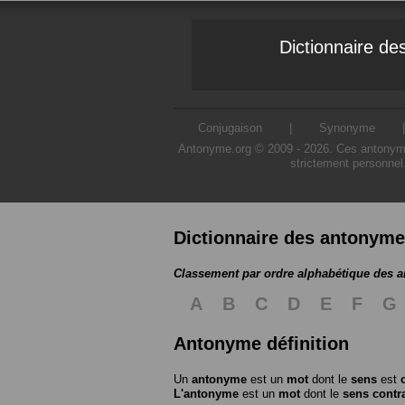
Dictionnaire d
Conjugaison
|
Synonyme
Antonyme.org © 2009 - 2026. Ces antonymes s
strictement personnel
Dictionnaire des antonym
Classement par ordre alphabétique des 
A
B
C
D
E
F
G
Antonyme définition
Un
antonyme
est un
mot
dont le
sens
est
L'antonyme
est un
mot
dont le
sens contr