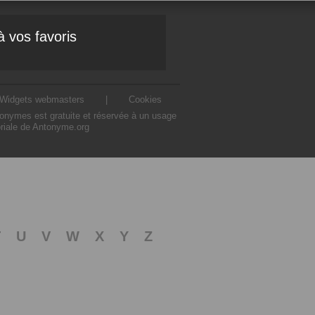
à vos favoris
Widgets webmasters
|
Cookies
ntonymes est gratuite et réservée à un usage
oriale de Antonyme.org
T
U
V
W
X
Y
Z