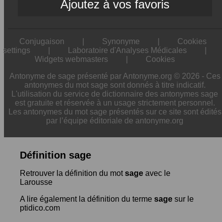
Ajoutez à vos favoris
Conjugaison
|
Synonyme
|
Cookies
settings
|
Laboratoire d'Analyses Médicales
|
Widgets webmasters
|
Cookies
Antonyme de sage présenté par Antonyme.org © 2026 - Ces
antonymes du mot sage sont donnés à titre indicatif.
L'utilisation du service de dictionnaire des antonymes sage
est gratuite et réservée à un usage strictement personnel.
Les antonymes du mot sage présentés sur ce site sont édités
par l’équipe éditoriale de antonyme.org
Définition sage
Retrouver la définition du mot
sage
avec le
Larousse
A lire également la définition du terme
sage
sur le
ptidico.com