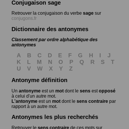
Conjugaison sage
Retrouver la conjugaison du verbe
sage
sur
conjugons.fr
Dictionnaire des antonymes
Classement par ordre alphabétique des
antonymes
A
B
C
D
E
F
G
H
I
J
K
L
M
N
O
P
Q
R
S
T
U
V
W
X
Y
Z
Antonyme définition
Un
antonyme
est un
mot
dont le
sens
est
opposé
à celui d'un autre mot.
L'antonyme
est un
mot
dont le
sens contraire
par
rapport à un autre mot.
Antonymes les plus recherchés
Retrouver le
sens contraire
de ces mots sur