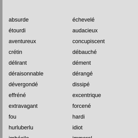
absurde
échevelé
étourdi
audacieux
aventureux
concupiscent
crétin
débauché
délirant
dément
déraisonnable
dérangé
dévergondé
dissipé
effréné
excentrique
extravagant
forcené
fou
hardi
hurluberlu
idiot