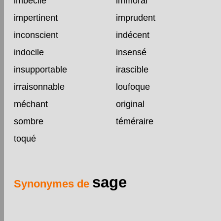
imbécile
immoral
impertinent
imprudent
inconscient
indécent
indocile
insensé
insupportable
irascible
irraisonnable
loufoque
méchant
original
sombre
téméraire
toqué
sage
Synonymes de