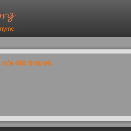
onyme !
 n'a été trouvé