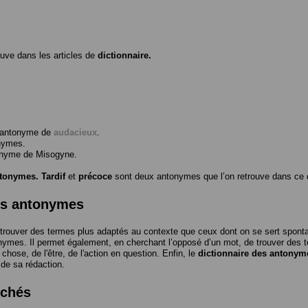
ouve dans les articles de
dictionnaire.
l’antonyme de
audacieux
.
nymes.
tonyme de
Misogyne
.
ntonymes.
Tardif
et
précoce
sont deux antonymes que l’on retrouve dans ce d
es antonymes
trouver des termes plus adaptés au contexte que ceux dont on se sert spon
nymes. Il permet également, en cherchant l’opposé d’un mot, de trouver des te
a chose, de l'être, de l'action en question. Enfin, le
dictionnaire des antonym
 de sa rédaction.
rchés