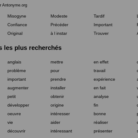
r Antonyme.org
Misogyne
Modeste
Tardif
Confiance
Précéder
Important
Original
à l instar
Trouver
les plus recherchés
anglais
mettre
en effet
problème
pour
travail
important
prendre
expérience
augmenter
installer
en fait
petit
obtenir
analyse
développer
origine
fin
oeuvre
intéresser
bonne
vie
aider
réaliser
découvrir
intéressant
présenter