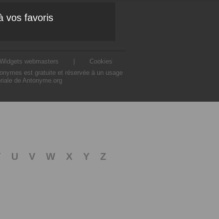
à vos favoris
Widgets webmasters
|
Cookies
ntonymes est gratuite et réservée à un usage
oriale de Antonyme.org
T
U
V
W
X
Y
Z