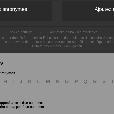
es antonymes
Ajoutez 
|
Cookies settings
|
Laboratoire d'Analyses Médicales
|
ont donnés à titre indicatif. L'utilisation du service de dictionnaire des a
. Les antonymes des mots présentés sur ce site sont édités par l’équipe édit
Horaire des Marées
-
Conjugaison
es
antonymes
H
I
J
K
L
M
N
O
P
Q
R
S
opposé
à celui d'un autre mot.
aire
par rapport à un autre mot.