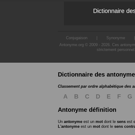
Dictionnaire d
Conjugaison
|
Synonyme
Antonyme.org © 2009 - 2026. Ces antonymes s
strictement personnel
Dictionnaire des antonym
Classement par ordre alphabétique des 
A
B
C
D
E
F
G
Antonyme définition
Un
antonyme
est un
mot
dont le
sens
est
L'antonyme
est un
mot
dont le
sens contr