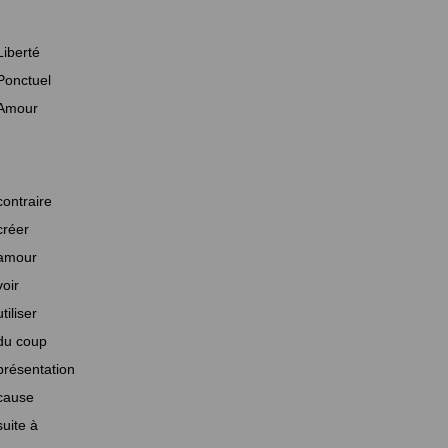
Liberté
Ponctuel
Amour
contraire
créer
amour
voir
utiliser
du coup
présentation
cause
suite à