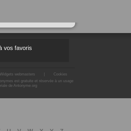
à vos favoris
Widgets webmasters
|
Cookies
ntonymes est gratuite et réservée à un usage
oriale de Antonyme.org
T
U
V
W
X
Y
Z