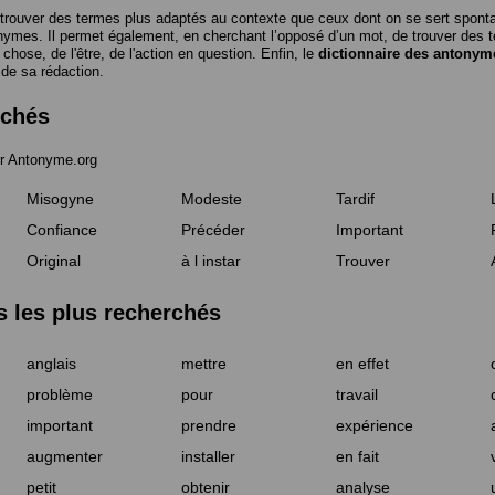
trouver des termes plus adaptés au contexte que ceux dont on se sert spon
nymes. Il permet également, en cherchant l’opposé d’un mot, de trouver des te
a chose, de l'être, de l'action en question. Enfin, le
dictionnaire des antonym
 de sa rédaction.
rchés
r Antonyme.org
Misogyne
Modeste
Tardif
Confiance
Précéder
Important
Original
à l instar
Trouver
les plus recherchés
anglais
mettre
en effet
problème
pour
travail
important
prendre
expérience
augmenter
installer
en fait
petit
obtenir
analyse