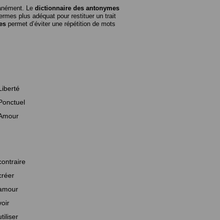
tanément. Le
dictionnaire des antonymes
rmes plus adéquat pour restituer un trait
es
permet d’éviter une répétition de mots
Liberté
Ponctuel
Amour
contraire
créer
amour
voir
utiliser