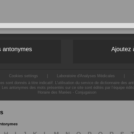
es antonymes
Ajoutez 
|
Cookies settings
|
Laboratoire d'Analyses Médicales
|
ont donnés à titre indicatif. L'utilisation du service de dictionnaire des a
. Les antonymes des mots présentés sur ce site sont édités par l’équipe édit
Horaire des Marées
-
Conjugaison
es
antonymes
H
I
J
K
L
M
N
O
P
Q
R
S