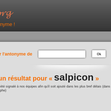
onyme !
r l'antonyme de
Ok
salpicon
n résultat pour «
»
été signalé à nos équipes afin qu'il soit ajouté dans les plus bref délais (dans
aphe)