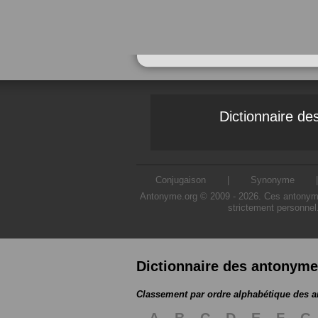
Dictionnaire d
Conjugaison
|
Synonyme
Antonyme.org © 2009 - 2026. Ces antonymes s
strictement personnel
Dictionnaire des antonym
Classement par ordre alphabétique des 
A
B
C
D
E
F
G