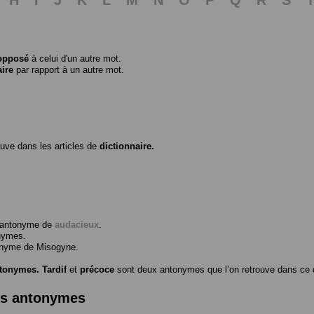
opposé
à celui d'un autre mot.
aire
par rapport à un autre mot.
ouve dans les articles de
dictionnaire.
l’antonyme de
audacieux
.
nymes.
tonyme de
Misogyne
.
ntonymes.
Tardif
et
précoce
sont deux antonymes que l’on retrouve dans ce d
es antonymes