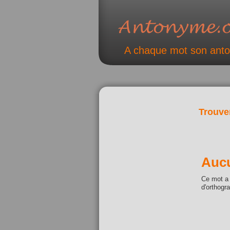
A chaque mot son ant
Trouve
Aucu
Ce mot a 
d'orthogr