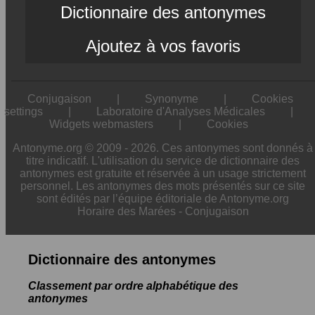
Dictionnaire des antonymes
Ajoutez à vos favoris
Conjugaison
|
Synonyme
|
Cookies
settings
|
Laboratoire d'Analyses Médicales
|
Widgets webmasters
|
Cookies
Antonyme.org © 2009 - 2026. Ces antonymes sont donnés à
titre indicatif. L'utilisation du service de dictionnaire des
antonymes est gratuite et réservée à un usage strictement
personnel. Les antonymes des mots présentés sur ce site
sont édités par l’équipe éditoriale de Antonyme.org
Horaire des Marées
-
Conjugaison
Dictionnaire des antonymes
Classement par ordre alphabétique des
antonymes