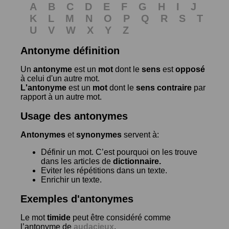
A
B
C
D
E
F
G
H
I
J
K
L
M
N
O
P
Q
R
S
T
U
V
W
X
Y
Z
Antonyme définition
Un
antonyme
est un
mot
dont le
sens
est
opposé
à celui d'un autre mot.
L'antonyme
est un
mot
dont le
sens contraire
par
rapport à un autre mot.
Usage des antonymes
Antonymes
et
synonymes
servent à:
Définir un mot. C’est pourquoi on les trouve
dans les articles de
dictionnaire.
Eviter les répétitions dans un texte.
Enrichir un texte.
Exemples d'antonymes
Le mot
timide
peut être considéré comme
l’antonyme de
audacieux
.