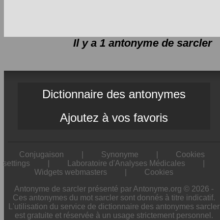
Il y a 1 antonyme de
sarcler
Dictionnaire des antonymes
Ajoutez à vos favoris
Conjugaison
|
Synonyme
|
Cookies
settings
|
Laboratoire d'Analyses Médicales
|
Widgets webmasters
|
Cookies
Antonyme de sarcler présenté par Antonyme.org © 2026 -
Ces antonymes du mot sarcler sont donnés à titre indicatif.
L'utilisation du service de dictionnaire des antonymes sarcler
est gratuite et réservée à un usage strictement personnel.