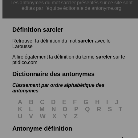
Les antonymes du mot sarcler présentés sur ce site sont
édités par l’équipe éditoriale de antonyme.org
Définition sarcler
Retrouver la définition du mot
sarcler
avec le
Larousse
A lire également la définition du terme
sarcler
sur le
ptidico.com
Dictionnaire des antonymes
Classement par ordre alphabétique des
antonymes
A
B
C
D
E
F
G
H
I
J
K
L
M
N
O
P
Q
R
S
T
U
V
W
X
Y
Z
Antonyme définition