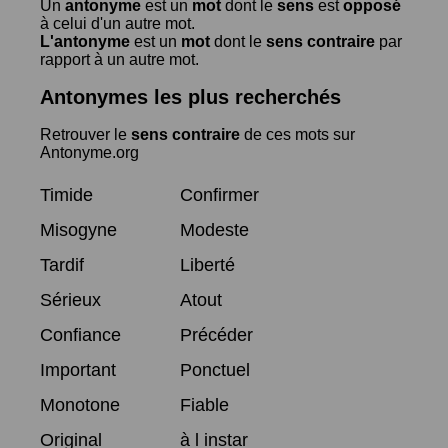
Un
antonyme
est un
mot
dont le
sens
est
opposé
à celui d'un autre mot.
L'antonyme
est un
mot
dont le
sens contraire
par
rapport à un autre mot.
Antonymes les plus recherchés
Retrouver le
sens contraire
de ces mots sur
Antonyme.org
Timide
Confirmer
Misogyne
Modeste
Tardif
Liberté
Sérieux
Atout
Confiance
Précéder
Important
Ponctuel
Monotone
Fiable
Original
à l instar