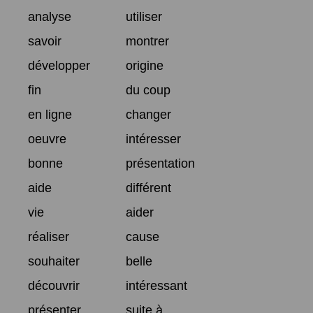
analyse
utiliser
savoir
montrer
développer
origine
fin
du coup
en ligne
changer
oeuvre
intéresser
bonne
présentation
aide
différent
vie
aider
réaliser
cause
souhaiter
belle
découvrir
intéressant
présenter
suite à