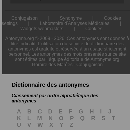
Conjugaison
|
Synonyme
|
Cookies
settings
|
Laboratoire d'Analyses Médicales
|
Widgets webmasters
|
Cookies
Antonyme.org © 2009 - 2026. Ces antonymes sont donnés à
titre indicatif. L'utilisation du service de dictionnaire des
antonymes est gratuite et réservée à un usage strictement
personnel. Les antonymes des mots présentés sur ce site
sont édités par l’équipe éditoriale de Antonyme.org
Horaire des Marées
-
Conjugaison
Dictionnaire des antonymes
Classement par ordre alphabétique des
antonymes
A
B
C
D
E
F
G
H
I
J
K
L
M
N
O
P
Q
R
S
T
U
V
W
X
Y
Z