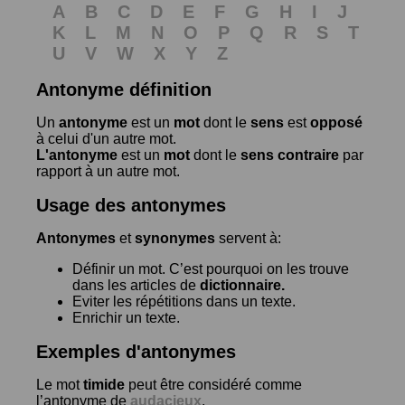
A
B
C
D
E
F
G
H
I
J
K
L
M
N
O
P
Q
R
S
T
U
V
W
X
Y
Z
Antonyme définition
Un
antonyme
est un
mot
dont le
sens
est
opposé
à celui d'un autre mot.
L'antonyme
est un
mot
dont le
sens contraire
par
rapport à un autre mot.
Usage des antonymes
Antonymes
et
synonymes
servent à:
Définir un mot. C’est pourquoi on les trouve
dans les articles de
dictionnaire.
Eviter les répétitions dans un texte.
Enrichir un texte.
Exemples d'antonymes
Le mot
timide
peut être considéré comme
l’antonyme de
audacieux
.