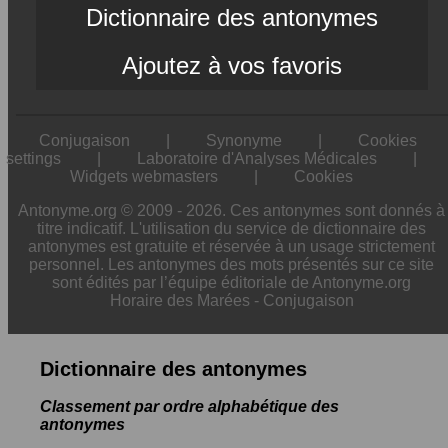
Dictionnaire des antonymes
Ajoutez à vos favoris
Conjugaison
|
Synonyme
|
Cookies
settings
|
Laboratoire d'Analyses Médicales
|
Widgets webmasters
|
Cookies
Antonyme.org © 2009 - 2026. Ces antonymes sont donnés à
titre indicatif. L'utilisation du service de dictionnaire des
antonymes est gratuite et réservée à un usage strictement
personnel. Les antonymes des mots présentés sur ce site
sont édités par l’équipe éditoriale de Antonyme.org
Horaire des Marées
-
Conjugaison
Dictionnaire des antonymes
Classement par ordre alphabétique des
antonymes