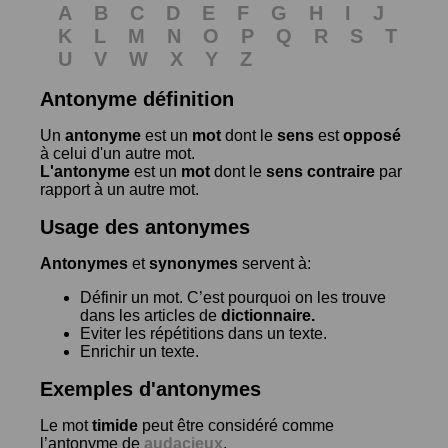
A
B
C
D
E
F
G
H
I
J
K
L
M
N
O
P
Q
R
S
T
U
V
W
X
Y
Z
Antonyme définition
Un
antonyme
est un
mot
dont le
sens
est
opposé
à celui d'un autre mot.
L'antonyme
est un
mot
dont le
sens contraire
par
rapport à un autre mot.
Usage des antonymes
Antonymes
et
synonymes
servent à:
Définir un mot. C’est pourquoi on les trouve
dans les articles de
dictionnaire.
Eviter les répétitions dans un texte.
Enrichir un texte.
Exemples d'antonymes
Le mot
timide
peut être considéré comme
l’antonyme de
audacieux
.