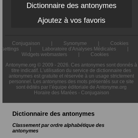
Dictionnaire des antonymes
Ajoutez à vos favoris
Conjugaison
|
Synonyme
|
Cookies
settings
|
Laboratoire d'Analyses Médicales
|
Widgets webmasters
|
Cookies
Antonyme.org © 2009 - 2026. Ces antonymes sont donnés à
titre indicatif. L'utilisation du service de dictionnaire des
antonymes est gratuite et réservée à un usage strictement
personnel. Les antonymes des mots présentés sur ce site
sont édités par l’équipe éditoriale de Antonyme.org
Horaire des Marées
-
Conjugaison
Dictionnaire des antonymes
Classement par ordre alphabétique des
antonymes