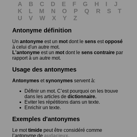
A
B
C
D
E
F
G
H
I
J
K
L
M
N
O
P
Q
R
S
T
U
V
W
X
Y
Z
Antonyme définition
Un
antonyme
est un
mot
dont le
sens
est
opposé
à celui d'un autre mot.
L'antonyme
est un
mot
dont le
sens contraire
par
rapport à un autre mot.
Usage des antonymes
Antonymes
et
synonymes
servent à:
Définir un mot. C’est pourquoi on les trouve
dans les articles de
dictionnaire.
Eviter les répétitions dans un texte.
Enrichir un texte.
Exemples d'antonymes
Le mot
timide
peut être considéré comme
l’antonyme de
audacieux
.