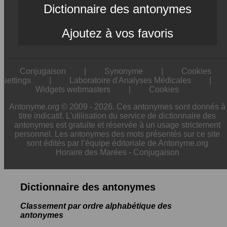
Dictionnaire des antonymes
Ajoutez à vos favoris
Conjugaison
|
Synonyme
|
Cookies
settings
|
Laboratoire d'Analyses Médicales
|
Widgets webmasters
|
Cookies
Antonyme.org © 2009 - 2026. Ces antonymes sont donnés à
titre indicatif. L'utilisation du service de dictionnaire des
antonymes est gratuite et réservée à un usage strictement
personnel. Les antonymes des mots présentés sur ce site
sont édités par l’équipe éditoriale de Antonyme.org
Horaire des Marées
-
Conjugaison
Dictionnaire des antonymes
Classement par ordre alphabétique des
antonymes