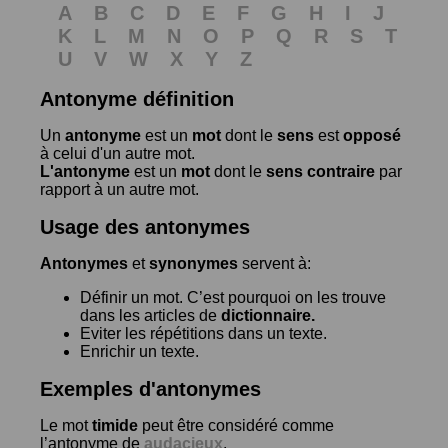
A
B
C
D
E
F
G
H
I
J
K
L
M
N
O
P
Q
R
S
T
U
V
W
X
Y
Z
Antonyme définition
Un
antonyme
est un
mot
dont le
sens
est
opposé
à celui d'un autre mot.
L'antonyme
est un
mot
dont le
sens contraire
par
rapport à un autre mot.
Usage des antonymes
Antonymes
et
synonymes
servent à:
Définir un mot. C’est pourquoi on les trouve
dans les articles de
dictionnaire.
Eviter les répétitions dans un texte.
Enrichir un texte.
Exemples d'antonymes
Le mot
timide
peut être considéré comme
l’antonyme de
audacieux
.