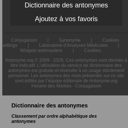
Dictionnaire des antonymes
Ajoutez à vos favoris
Conjugaison
|
Synonyme
|
Cookies
settings
|
Laboratoire d'Analyses Médicales
|
Widgets webmasters
|
Cookies
Antonyme.org © 2009 - 2026. Ces antonymes sont donnés à
titre indicatif. L'utilisation du service de dictionnaire des
antonymes est gratuite et réservée à un usage strictement
personnel. Les antonymes des mots présentés sur ce site
sont édités par l’équipe éditoriale de Antonyme.org
Horaire des Marées
-
Conjugaison
Dictionnaire des antonymes
Classement par ordre alphabétique des
antonymes