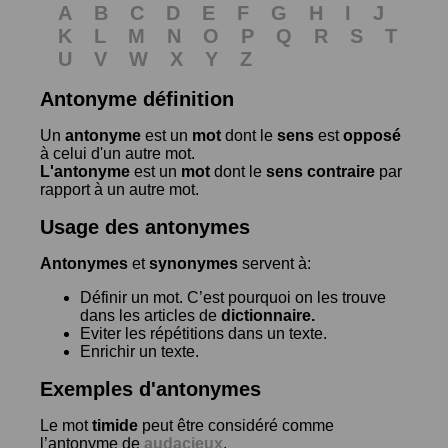
A
B
C
D
E
F
G
H
I
J
K
L
M
N
O
P
Q
R
S
T
U
V
W
X
Y
Z
Antonyme définition
Un
antonyme
est un
mot
dont le
sens
est
opposé
à celui d'un autre mot.
L'antonyme
est un
mot
dont le
sens contraire
par
rapport à un autre mot.
Usage des antonymes
Antonymes
et
synonymes
servent à:
Définir un mot. C’est pourquoi on les trouve
dans les articles de
dictionnaire.
Eviter les répétitions dans un texte.
Enrichir un texte.
Exemples d'antonymes
Le mot
timide
peut être considéré comme
l’antonyme de
audacieux
.