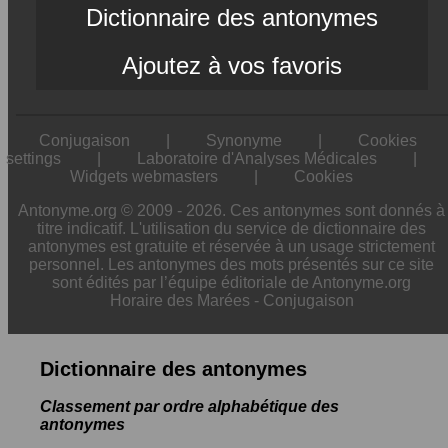
Dictionnaire des antonymes
Ajoutez à vos favoris
Conjugaison
|
Synonyme
|
Cookies
settings
|
Laboratoire d'Analyses Médicales
|
Widgets webmasters
|
Cookies
Antonyme.org © 2009 - 2026. Ces antonymes sont donnés à
titre indicatif. L'utilisation du service de dictionnaire des
antonymes est gratuite et réservée à un usage strictement
personnel. Les antonymes des mots présentés sur ce site
sont édités par l’équipe éditoriale de Antonyme.org
Horaire des Marées
-
Conjugaison
Dictionnaire des antonymes
Classement par ordre alphabétique des
antonymes