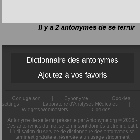
Il y a 2 antonymes de
se ternir
Dictionnaire des antonymes
Ajoutez à vos favoris
Conjugaison
|
Synonyme
|
Cookies
settings
|
Laboratoire d'Analyses Médicales
|
Widgets webmasters
|
Cookies
Antonyme de se ternir présenté par Antonyme.org © 2026 -
Ces antonymes du mot se ternir sont donnés à titre indicatif.
L'utilisation du service de dictionnaire des antonymes se
ternir est gratuite et réservée à un usage strictement