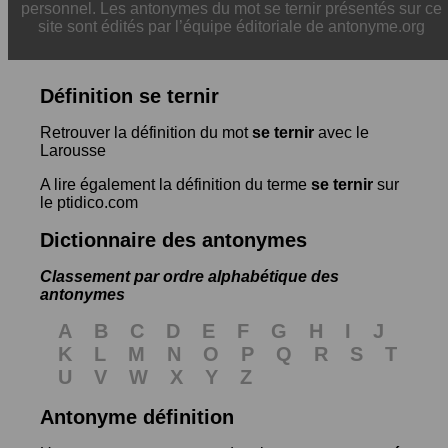
personnel. Les antonymes du mot se ternir présentés sur ce
site sont édités par l’équipe éditoriale de antonyme.org
Définition se ternir
Retrouver la définition du mot
se ternir
avec le
Larousse
A lire également la définition du terme
se ternir
sur
le ptidico.com
Dictionnaire des antonymes
Classement par ordre alphabétique des
antonymes
A
B
C
D
E
F
G
H
I
J
K
L
M
N
O
P
Q
R
S
T
U
V
W
X
Y
Z
Antonyme définition