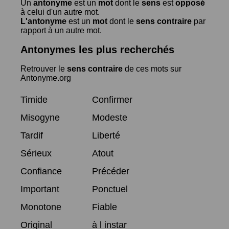
Un
antonyme
est un
mot
dont le
sens
est
opposé
à celui d'un autre mot.
L'antonyme
est un
mot
dont le
sens contraire
par
rapport à un autre mot.
Antonymes les plus recherchés
Retrouver le
sens contraire
de ces mots sur
Antonyme.org
Timide
Confirmer
Misogyne
Modeste
Tardif
Liberté
Sérieux
Atout
Confiance
Précéder
Important
Ponctuel
Monotone
Fiable
Original
à l instar