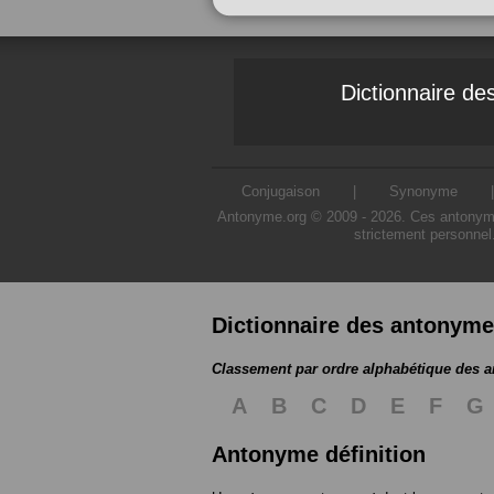
Dictionnaire d
Conjugaison
|
Synonyme
Antonyme.org © 2009 - 2026. Ces antonymes s
strictement personnel
Dictionnaire des antonym
Classement par ordre alphabétique des 
A
B
C
D
E
F
G
Antonyme définition