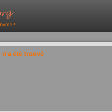
onyme !
 n'a été trouvé