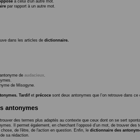
opposé
à celui d'un autre mot.
aire
par rapport à un autre mot.
ouve dans les articles de
dictionnaire.
l’antonyme de
audacieux
.
nymes.
tonyme de
Misogyne
.
ntonymes.
Tardif
et
précoce
sont deux antonymes que l’on retrouve dans ce d
es antonymes
trouver des termes plus adaptés au contexte que ceux dont on se sert spon
nymes. Il permet également, en cherchant l’opposé d’un mot, de trouver des te
a chose, de l'être, de l'action en question. Enfin, le
dictionnaire des antonym
 de sa rédaction.