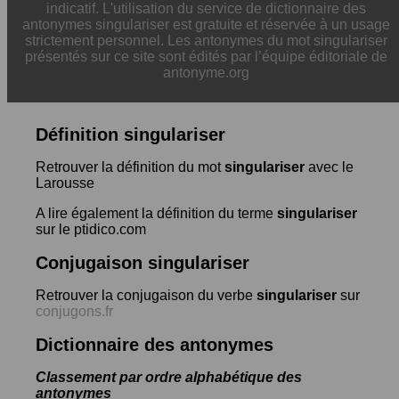
indicatif. L'utilisation du service de dictionnaire des
antonymes singulariser est gratuite et réservée à un usage
strictement personnel. Les antonymes du mot singulariser
présentés sur ce site sont édités par l’équipe éditoriale de
antonyme.org
Définition singulariser
Retrouver la définition du mot
singulariser
avec le
Larousse
A lire également la définition du terme
singulariser
sur le ptidico.com
Conjugaison singulariser
Retrouver la conjugaison du verbe
singulariser
sur
conjugons.fr
Dictionnaire des antonymes
Classement par ordre alphabétique des
antonymes