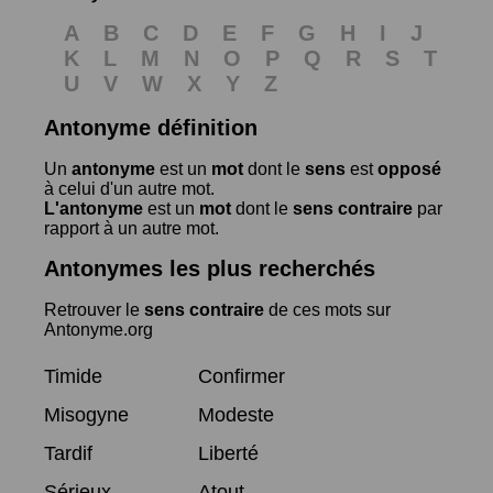
A
B
C
D
E
F
G
H
I
J
K
L
M
N
O
P
Q
R
S
T
U
V
W
X
Y
Z
Antonyme définition
Un
antonyme
est un
mot
dont le
sens
est
opposé
à celui d'un autre mot.
L'antonyme
est un
mot
dont le
sens contraire
par
rapport à un autre mot.
Antonymes les plus recherchés
Retrouver le
sens contraire
de ces mots sur
Antonyme.org
Timide
Confirmer
Misogyne
Modeste
Tardif
Liberté
Sérieux
Atout