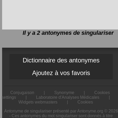
Il y a 2 antonymes de
singulariser
Dictionnaire des antonymes
Ajoutez à vos favoris
Conjugaison
|
Synonyme
|
Cookies
settings
|
Laboratoire d'Analyses Médicales
|
Widgets webmasters
|
Cookies
Antonyme de singulariser présenté par Antonyme.org © 2026
- Ces antonymes du mot singulariser sont donnés à titre