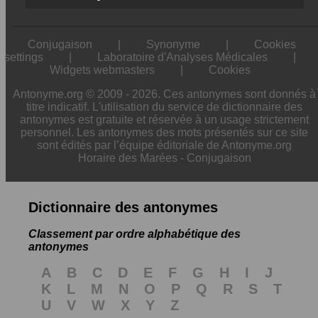
Conjugaison
|
Synonyme
|
Cookies
settings
|
Laboratoire d'Analyses Médicales
|
Widgets webmasters
|
Cookies
Antonyme.org © 2009 - 2026. Ces antonymes sont donnés à
titre indicatif. L'utilisation du service de dictionnaire des
antonymes est gratuite et réservée à un usage strictement
personnel. Les antonymes des mots présentés sur ce site
sont édités par l’équipe éditoriale de Antonyme.org
Horaire des Marées
-
Conjugaison
Dictionnaire des antonymes
Classement par ordre alphabétique des
antonymes
A
B
C
D
E
F
G
H
I
J
K
L
M
N
O
P
Q
R
S
T
U
V
W
X
Y
Z