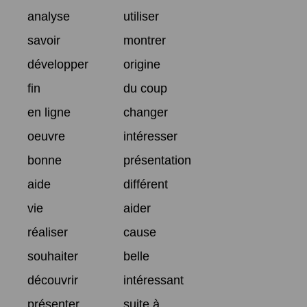
analyse
utiliser
savoir
montrer
développer
origine
fin
du coup
en ligne
changer
oeuvre
intéresser
bonne
présentation
aide
différent
vie
aider
réaliser
cause
souhaiter
belle
découvrir
intéressant
présenter
suite à