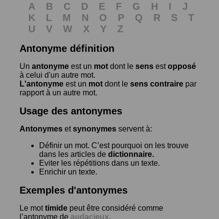
A
B
C
D
E
F
G
H
I
J
K
L
M
N
O
P
Q
R
S
T
U
V
W
X
Y
Z
Antonyme définition
Un
antonyme
est un
mot
dont le
sens
est
opposé
à celui d'un autre mot.
L'antonyme
est un
mot
dont le
sens contraire
par
rapport à un autre mot.
Usage des antonymes
Antonymes
et
synonymes
servent à:
Définir un mot. C’est pourquoi on les trouve
dans les articles de
dictionnaire.
Eviter les répétitions dans un texte.
Enrichir un texte.
Exemples d'antonymes
Le mot
timide
peut être considéré comme
l’antonyme de
audacieux
.