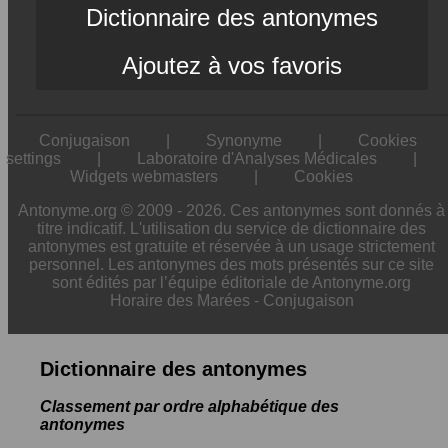
Dictionnaire des antonymes
Ajoutez à vos favoris
Conjugaison
|
Synonyme
|
Cookies
settings
|
Laboratoire d'Analyses Médicales
|
Widgets webmasters
|
Cookies
Antonyme.org © 2009 - 2026. Ces antonymes sont donnés à
titre indicatif. L'utilisation du service de dictionnaire des
antonymes est gratuite et réservée à un usage strictement
personnel. Les antonymes des mots présentés sur ce site
sont édités par l’équipe éditoriale de Antonyme.org
Horaire des Marées
-
Conjugaison
Dictionnaire des antonymes
Classement par ordre alphabétique des
antonymes