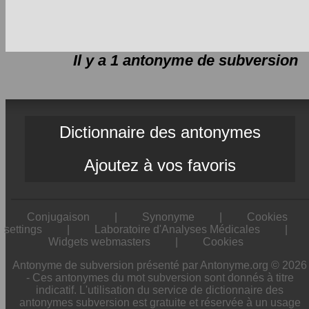
Il y a 1 antonyme de
subversion
Dictionnaire des antonymes
Ajoutez à vos favoris
Conjugaison
|
Synonyme
|
Cookies
settings
|
Laboratoire d'Analyses Médicales
|
Widgets webmasters
|
Cookies
Antonyme de subversion présenté par Antonyme.org © 2026
- Ces antonymes du mot subversion sont donnés à titre
indicatif. L'utilisation du service de dictionnaire des
antonymes subversion est gratuite et réservée à un usage