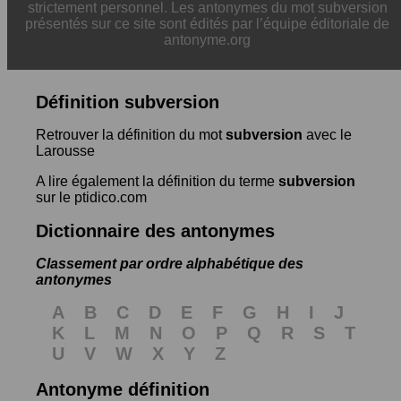
strictement personnel. Les antonymes du mot subversion
présentés sur ce site sont édités par l’équipe éditoriale de
antonyme.org
Définition subversion
Retrouver la définition du mot
subversion
avec le
Larousse
A lire également la définition du terme
subversion
sur le ptidico.com
Dictionnaire des antonymes
Classement par ordre alphabétique des
antonymes
A
B
C
D
E
F
G
H
I
J
K
L
M
N
O
P
Q
R
S
T
U
V
W
X
Y
Z
Antonyme définition