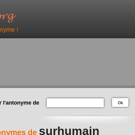
onyme !
r l'antonyme de
Ok
surhumain
onymes de