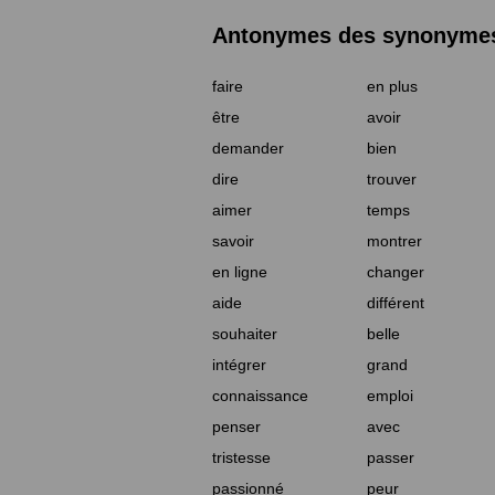
Antonymes des synonymes 
faire
en plus
être
avoir
demander
bien
dire
trouver
aimer
temps
savoir
montrer
en ligne
changer
aide
différent
souhaiter
belle
intégrer
grand
connaissance
emploi
penser
avec
tristesse
passer
passionné
peur