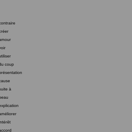
contraire
créer
amour
voir
utiliser
du coup
présentation
cause
suite à
beau
explication
améliorer
intérêt
accord