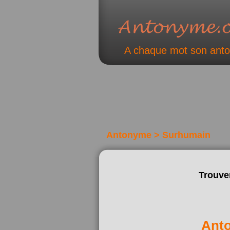
A chaque mot son ant
Antonyme > Surhumain
Trouve
Ant