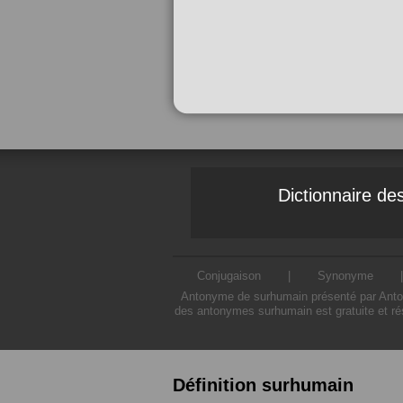
Dictionnaire d
Conjugaison
|
Synonyme
Antonyme de surhumain présenté par Antony
des antonymes surhumain est gratuite et ré
Définition surhumain