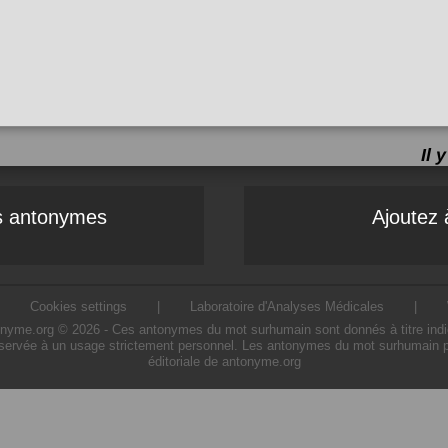
Il 
es antonymes
Ajoutez 
|
Cookies settings
|
Laboratoire d'Analyses Médicales
|
me.org © 2026 - Ces antonymes du mot surhumain sont donnés à titre indicatif
servée à un usage strictement personnel. Les antonymes du mot surhumain pré
éditoriale de antonyme.org