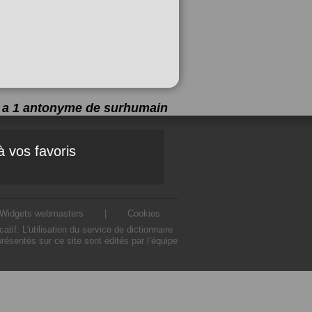
y a 1 antonyme de
surhumain
à vos favoris
Widgets webmasters
|
Cookies
. L'utilisation du service de dictionnaire
sentés sur ce site sont édités par l’équipe