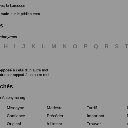
ec le Larousse
umain
sur le ptidico.com
es
antonymes
H
I
J
K
L
M
N
O
P
Q
R
S
opposé
à celui d'un autre mot.
aire
par rapport à un autre mot.
rchés
r Antonyme.org
Misogyne
Modeste
Tardif
Confiance
Précéder
Important
Original
à l instar
Trouver