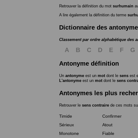
Retrouver la définition du mot
surhumain
av
A lire également la définition du terme
surh
Dictionnaire des antonym
Classement par ordre alphabétique des 
A
B
C
D
E
F
G
Antonyme définition
Un
antonyme
est un
mot
dont le
sens
est
L'antonyme
est un
mot
dont le
sens contr
Antonymes les plus reche
Retrouver le
sens contraire
de ces mots su
Timide
Confirmer
Sérieux
Atout
Monotone
Fiable