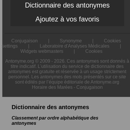
Dictionnaire des antonymes
Ajoutez à vos favoris
Conjugaison
|
Synonyme
|
Cookies
settings
|
Laboratoire d'Analyses Médicales
|
Widgets webmasters
|
Cookies
Antonyme.org © 2009 - 2026. Ces antonymes sont donnés à
titre indicatif. L'utilisation du service de dictionnaire des
antonymes est gratuite et réservée à un usage strictement
personnel. Les antonymes des mots présentés sur ce site
sont édités par l’équipe éditoriale de Antonyme.org
Horaire des Marées
-
Conjugaison
Dictionnaire des antonymes
Classement par ordre alphabétique des
antonymes