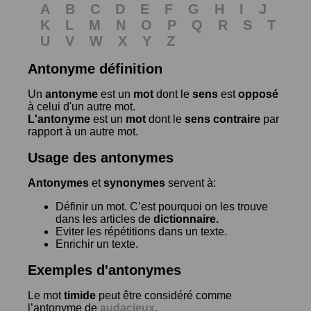
A
B
C
D
E
F
G
H
I
J
K
L
M
N
O
P
Q
R
S
T
U
V
W
X
Y
Z
Antonyme définition
Un
antonyme
est un
mot
dont le
sens
est
opposé
à celui d'un autre mot.
L'antonyme
est un
mot
dont le
sens contraire
par
rapport à un autre mot.
Usage des antonymes
Antonymes
et
synonymes
servent à:
Définir un mot. C’est pourquoi on les trouve
dans les articles de
dictionnaire.
Eviter les répétitions dans un texte.
Enrichir un texte.
Exemples d'antonymes
Le mot
timide
peut être considéré comme
l’antonyme de
audacieux
.