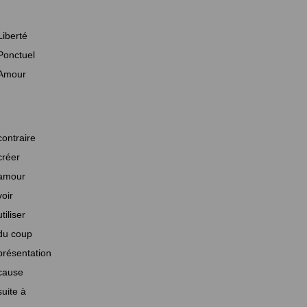
Liberté
Ponctuel
Amour
contraire
créer
amour
voir
utiliser
du coup
présentation
cause
suite à