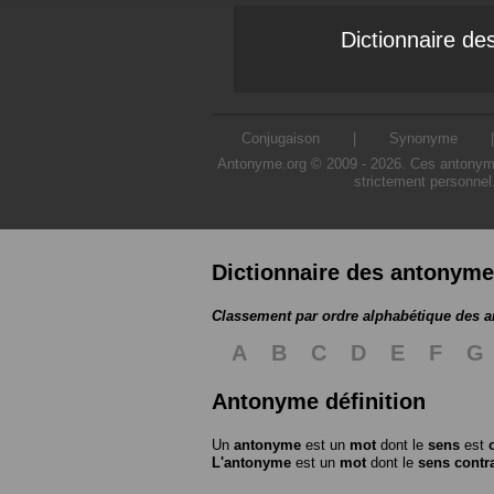
Dictionnaire d
Conjugaison
|
Synonyme
Antonyme.org © 2009 - 2026. Ces antonymes s
strictement personnel
Dictionnaire des antonym
Classement par ordre alphabétique des 
A
B
C
D
E
F
G
Antonyme définition
Un
antonyme
est un
mot
dont le
sens
est
L'antonyme
est un
mot
dont le
sens contr