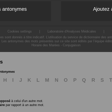
es antonymes
Ajoutez 
|
Cookies settings
|
Laboratoire d'Analyses Médicales
|
ont donnés à titre indicatif. L'utilisation du service de dictionnaire des a
. Les antonymes des mots présentés sur ce site sont édités par l’équipe édit
Horaire des Marées
-
Conjugaison
es
antonymes
H
I
J
K
L
M
N
O
P
Q
R
S
opposé
à celui d'un autre mot.
aire
par rapport à un autre mot.