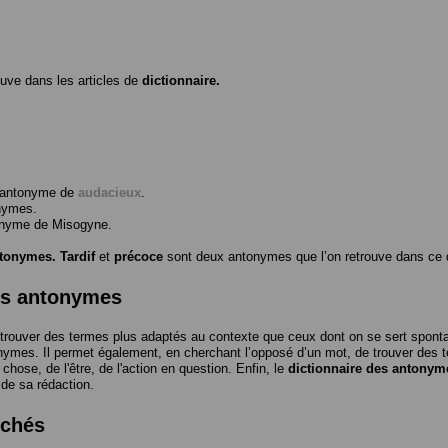
ouve dans les articles de
dictionnaire.
l’antonyme de
audacieux
.
nymes.
tonyme de
Misogyne
.
ntonymes.
Tardif
et
précoce
sont deux antonymes que l’on retrouve dans ce d
es antonymes
trouver des termes plus adaptés au contexte que ceux dont on se sert spon
nymes. Il permet également, en cherchant l’opposé d’un mot, de trouver des te
a chose, de l'être, de l'action en question. Enfin, le
dictionnaire des antonym
 de sa rédaction.
rchés