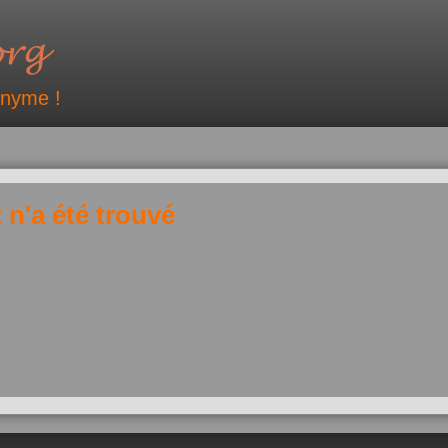
onyme !
 n'a été trouvé