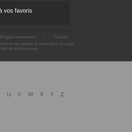
à vos favoris
Widgets webmasters
|
Cookies
ntonymes est gratuite et réservée à un usage
oriale de Antonyme.org
T
U
V
W
X
Y
Z