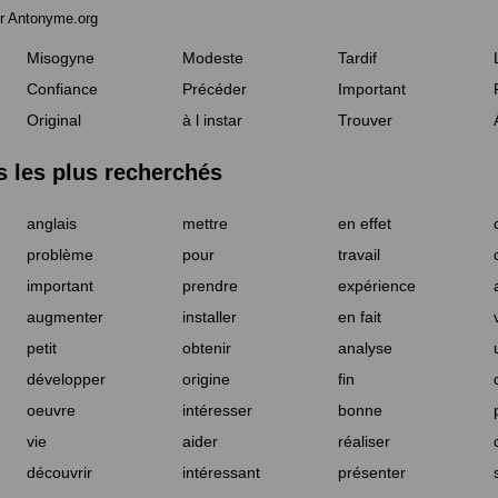
r Antonyme.org
Misogyne
Modeste
Tardif
Confiance
Précéder
Important
Original
à l instar
Trouver
les plus recherchés
anglais
mettre
en effet
problème
pour
travail
important
prendre
expérience
augmenter
installer
en fait
petit
obtenir
analyse
développer
origine
fin
oeuvre
intéresser
bonne
vie
aider
réaliser
découvrir
intéressant
présenter