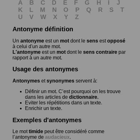
A
B
C
D
E
F
G
H
I
J
K
L
M
N
O
P
Q
R
S
T
U
V
W
X
Y
Z
Antonyme définition
Un
antonyme
est un
mot
dont le
sens
est
opposé
à celui d'un autre mot.
L'antonyme
est un
mot
dont le
sens contraire
par
rapport à un autre mot.
Usage des antonymes
Antonymes
et
synonymes
servent à:
Définir un mot. C’est pourquoi on les trouve
dans les articles de
dictionnaire.
Eviter les répétitions dans un texte.
Enrichir un texte.
Exemples d'antonymes
Le mot
timide
peut être considéré comme
l’antonyme de
audacieux
.