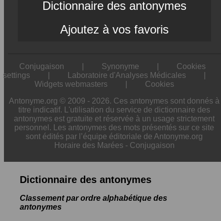
Dictionnaire des antonymes
Ajoutez à vos favoris
Conjugaison
|
Synonyme
|
Cookies
settings
|
Laboratoire d'Analyses Médicales
|
Widgets webmasters
|
Cookies
Antonyme.org © 2009 - 2026. Ces antonymes sont donnés à
titre indicatif. L'utilisation du service de dictionnaire des
antonymes est gratuite et réservée à un usage strictement
personnel. Les antonymes des mots présentés sur ce site
sont édités par l’équipe éditoriale de Antonyme.org
Horaire des Marées
-
Conjugaison
Dictionnaire des antonymes
Classement par ordre alphabétique des
antonymes