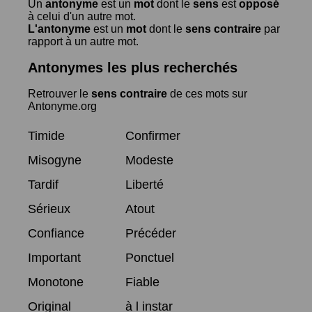
Un
antonyme
est un
mot
dont le
sens
est
opposé
à celui d'un autre mot.
L'antonyme
est un
mot
dont le
sens contraire
par
rapport à un autre mot.
Antonymes les plus recherchés
Retrouver le
sens contraire
de ces mots sur
Antonyme.org
Timide
Confirmer
Misogyne
Modeste
Tardif
Liberté
Sérieux
Atout
Confiance
Précéder
Important
Ponctuel
Monotone
Fiable
Original
à l instar