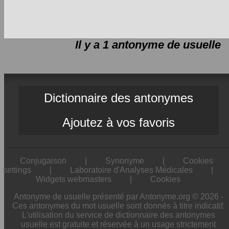
Il y a 1 antonyme de
usuelle
Dictionnaire des antonymes
Ajoutez à vos favoris
Conjugaison
|
Synonyme
|
Cookies
settings
|
Laboratoire d'Analyses Médicales
|
Widgets webmasters
|
Cookies
Antonyme de usuelle présenté par Antonyme.org © 2026 -
Ces antonymes du mot usuelle sont donnés à titre indicatif.
L'utilisation du service de dictionnaire des antonymes
usuelle est gratuite et réservée à un usage strictement