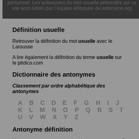
personnel. Les antonymes du mot usuelle présentés sur ce
site sont édités par l’équipe éditoriale de antonyme.org
Définition usuelle
Retrouver la définition du mot
usuelle
avec le
Larousse
A lire également la définition du terme
usuelle
sur
le ptidico.com
Dictionnaire des antonymes
Classement par ordre alphabétique des
antonymes
A
B
C
D
E
F
G
H
I
J
K
L
M
N
O
P
Q
R
S
T
U
V
W
X
Y
Z
Antonyme définition