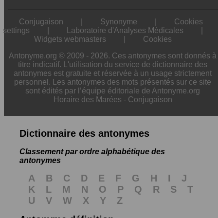
Conjugaison
|
Synonyme
|
Cookies
settings
|
Laboratoire d'Analyses Médicales
|
Widgets webmasters
|
Cookies
Antonyme.org © 2009 - 2026. Ces antonymes sont donnés à
titre indicatif. L'utilisation du service de dictionnaire des
antonymes est gratuite et réservée à un usage strictement
personnel. Les antonymes des mots présentés sur ce site
sont édités par l’équipe éditoriale de Antonyme.org
Horaire des Marées
-
Conjugaison
Dictionnaire des antonymes
Classement par ordre alphabétique des
antonymes
A
B
C
D
E
F
G
H
I
J
K
L
M
N
O
P
Q
R
S
T
U
V
W
X
Y
Z