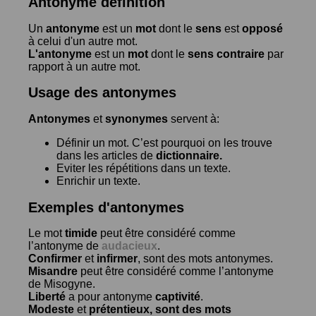
Antonyme définition
Un
antonyme
est un
mot
dont le
sens
est
opposé
à celui d'un autre mot.
L'antonyme
est un
mot
dont le
sens contraire
par
rapport à un autre mot.
Usage des antonymes
Antonymes
et
synonymes
servent à:
Définir un mot. C’est pourquoi on les trouve
dans les articles de
dictionnaire.
Eviter les répétitions dans un texte.
Enrichir un texte.
Exemples d'antonymes
Le mot
timide
peut être considéré comme
l’antonyme de
audacieux
.
Confirmer
et
infirmer
, sont des mots antonymes.
Misandre
peut être considéré comme l’antonyme
de
Misogyne
.
Liberté
a pour antonyme
captivité
.
Modeste
et
prétentieux
, sont des mots