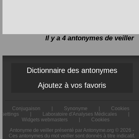
Il y a 4 antonymes de
veiller
Dictionnaire des antonymes
Ajoutez à vos favoris
Conjugaison
|
Synonyme
|
Cookies
settings
|
Laboratoire d'Analyses Médicales
|
Widgets webmasters
|
Cookies
Antonyme de veiller présenté par Antonyme.org © 2026 -
Ces antonymes du mot veiller sont donnés à titre indicatif.