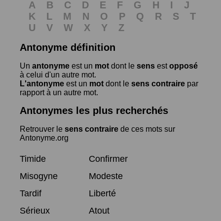
A
B
C
D
E
F
G
H
I
J
K
L
M
N
O
P
Q
R
S
T
U
V
W
X
Y
Z
Antonyme définition
Un
antonyme
est un
mot
dont le
sens
est
opposé
à celui d'un autre mot.
L'antonyme
est un
mot
dont le
sens contraire
par
rapport à un autre mot.
Antonymes les plus recherchés
Retrouver le
sens contraire
de ces mots sur
Antonyme.org
Timide
Confirmer
Misogyne
Modeste
Tardif
Liberté
Sérieux
Atout