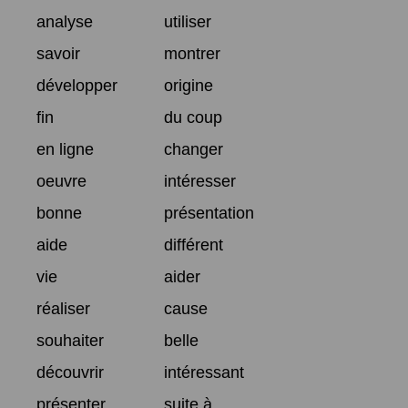
analyse
utiliser
savoir
montrer
développer
origine
fin
du coup
en ligne
changer
oeuvre
intéresser
bonne
présentation
aide
différent
vie
aider
réaliser
cause
souhaiter
belle
découvrir
intéressant
présenter
suite à