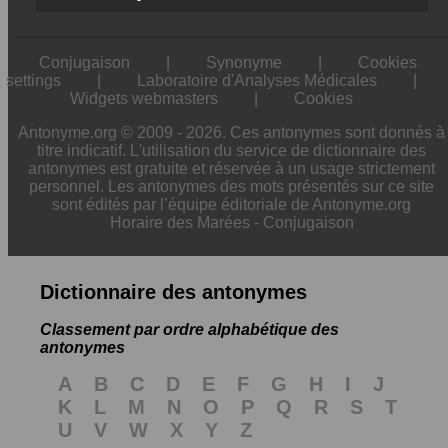
Conjugaison
|
Synonyme
|
Cookies
settings
|
Laboratoire d'Analyses Médicales
|
Widgets webmasters
|
Cookies
Antonyme.org © 2009 - 2026. Ces antonymes sont donnés à
titre indicatif. L'utilisation du service de dictionnaire des
antonymes est gratuite et réservée à un usage strictement
personnel. Les antonymes des mots présentés sur ce site
sont édités par l’équipe éditoriale de Antonyme.org
Horaire des Marées
-
Conjugaison
Dictionnaire des antonymes
Classement par ordre alphabétique des
antonymes
A
B
C
D
E
F
G
H
I
J
K
L
M
N
O
P
Q
R
S
T
U
V
W
X
Y
Z