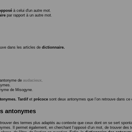
opposé
à celui d'un autre mot.
aire
par rapport à un autre mot.
ouve dans les articles de
dictionnaire.
l’antonyme de
audacieux
.
nymes.
tonyme de
Misogyne
.
ntonymes.
Tardif
et
précoce
sont deux antonymes que l’on retrouve dans ce d
es antonymes
trouver des termes plus adaptés au contexte que ceux dont on se sert spon
nymes. Il permet également, en cherchant l’opposé d’un mot, de trouver des te