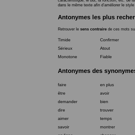
caractéristique, le but, la fonction, etc. de l
dans le même texte afin d’améliorer le style
Antonymes les plus reche
Retrouver le
sens contraire
de ces mots su
Timide
Confirmer
Sérieux
Atout
Monotone
Fiable
Antonymes des synonymes 
faire
en plus
être
avoir
demander
bien
dire
trouver
aimer
temps
savoir
montrer