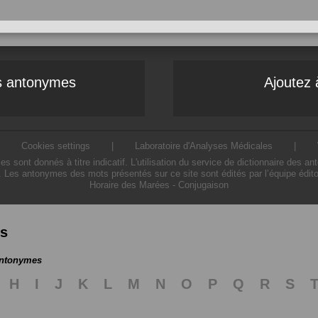
es antonymes
Ajoutez 
|
Cookies settings
|
Laboratoire d'Analyses Médicales
|
ont donnés à titre indicatif. L'utilisation du service de dictionnaire des a
. Les antonymes des mots présentés sur ce site sont édités par l’équipe édit
Horaire des Marées
-
Conjugaison
es
antonymes
H
I
J
K
L
M
N
O
P
Q
R
S