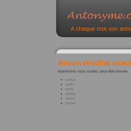
A chaque mot son ant
Aucun résultat exact
néanmoins vous vouliez peut être trouver...
vertus
vertu
verts
vertes
verso
verser