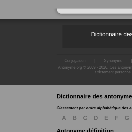
Dictionnaire d
Conjugaison
|
Synonyme
Antonyme.org © 2009 - 2026. Ces antonymes s
strictement personnel
Dictionnaire des antonym
Classement par ordre alphabétique des 
A
B
C
D
E
F
G
Antonyme définition