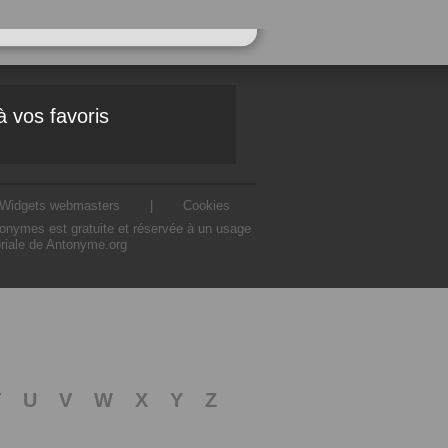
à vos favoris
Widgets webmasters
|
Cookies
ntonymes est gratuite et réservée à un usage
oriale de Antonyme.org
T
U
V
W
X
Y
Z