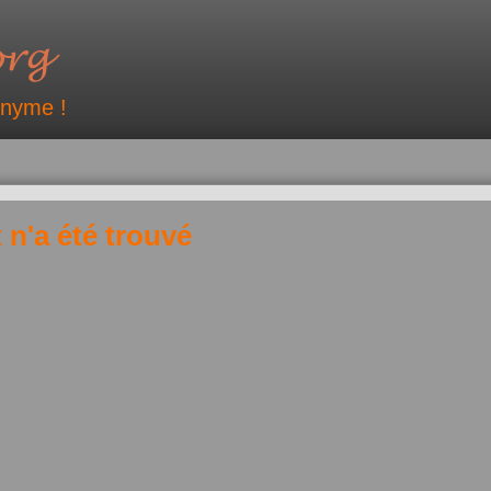
onyme !
 n'a été trouvé