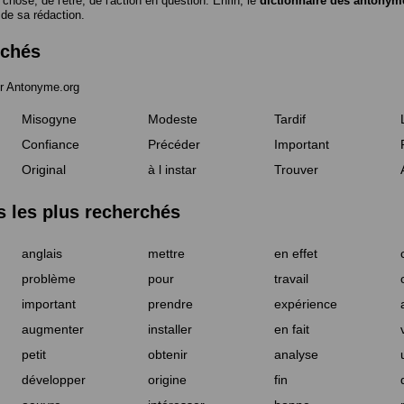
a chose, de l'être, de l'action en question. Enfin, le
dictionnaire des antonym
 de sa rédaction.
rchés
r Antonyme.org
Misogyne
Modeste
Tardif
Confiance
Précéder
Important
Original
à l instar
Trouver
les plus recherchés
anglais
mettre
en effet
problème
pour
travail
important
prendre
expérience
augmenter
installer
en fait
petit
obtenir
analyse
développer
origine
fin