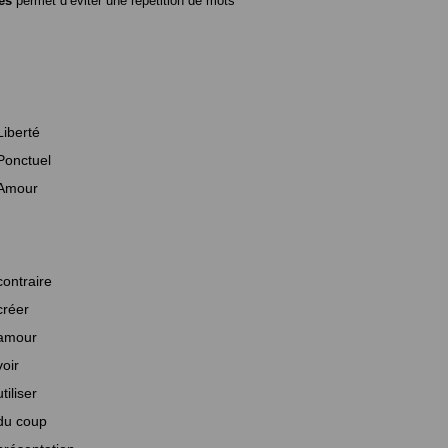
es
permet d’éviter une répétition de mots
Liberté
Ponctuel
Amour
contraire
créer
amour
voir
utiliser
du coup