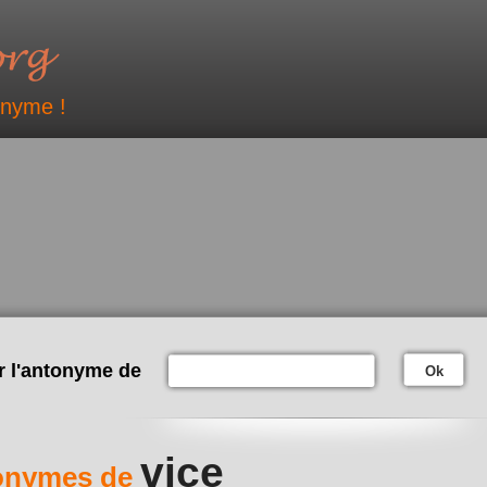
onyme !
r l'antonyme de
Ok
vice
onymes de