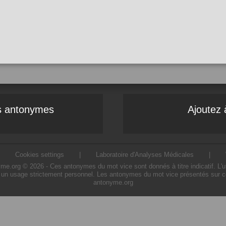
es antonymes
Ajoutez 
|
Cookies settings
|
Laboratoire d'Analyses Médicales
|
.org © 2026 - Ces antonymes du mot vice sont donnés à titre indicatif. L'uti
 un usage strictement personnel. Les antonymes du mot vice présentés sur ce s
antonyme.org