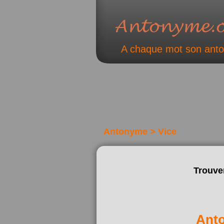
A chaque mot son ant
Antonyme > Vice
Trouve
Ant