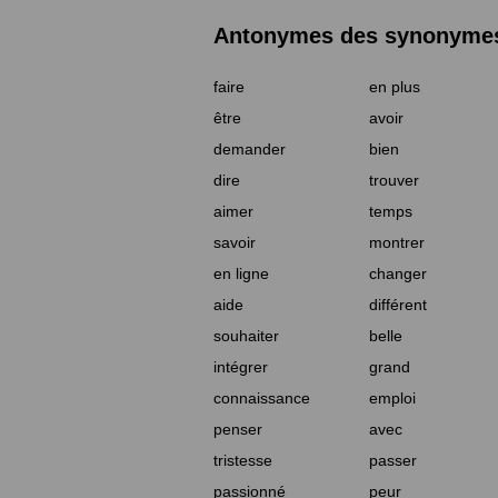
Antonymes des synonymes 
faire
en plus
être
avoir
demander
bien
dire
trouver
aimer
temps
savoir
montrer
en ligne
changer
aide
différent
souhaiter
belle
intégrer
grand
connaissance
emploi
penser
avec
tristesse
passer
passionné
peur