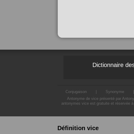
Dictionnaire d
Conjugaison
|
Synonyme
Antonyme de vice présenté par Antonyme
antonymes vice est gratuite et réservée à
Définition vice