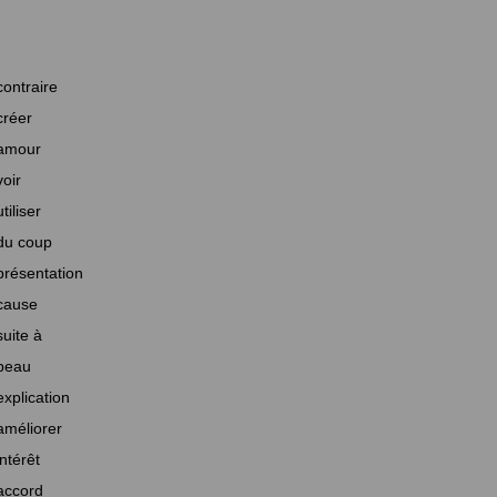
contraire
créer
amour
voir
utiliser
du coup
présentation
cause
suite à
beau
explication
améliorer
intérêt
accord