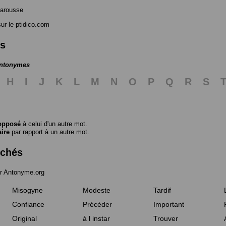
Larousse
ur le ptidico.com
es
antonymes
H
I
J
K
L
M
N
O
P
Q
R
S
opposé
à celui d'un autre mot.
aire
par rapport à un autre mot.
rchés
r Antonyme.org
Misogyne
Modeste
Tardif
Confiance
Précéder
Important
Original
à l instar
Trouver