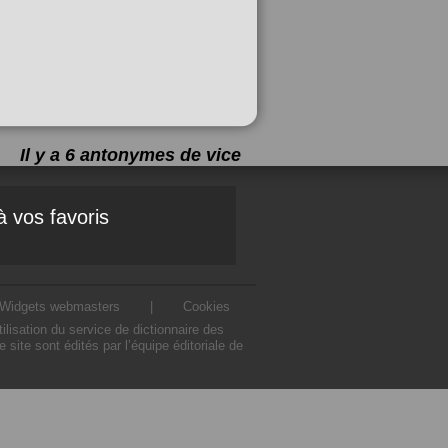
Il y a 6 antonymes de
vice
à vos favoris
Widgets webmasters
|
Cookies
lisation du service de dictionnaire des
ite sont édités par l’équipe éditoriale de