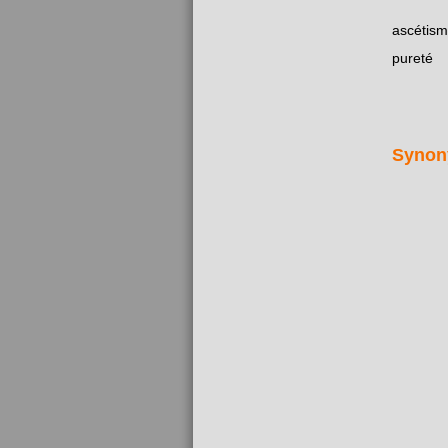
ascétis
pureté
Synon