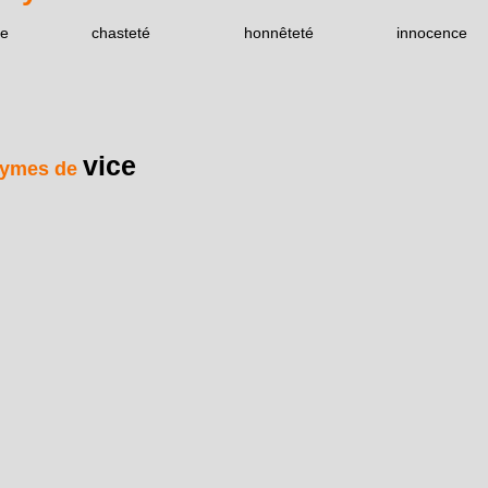
me
chasteté
honnêteté
innocence
vice
ymes de