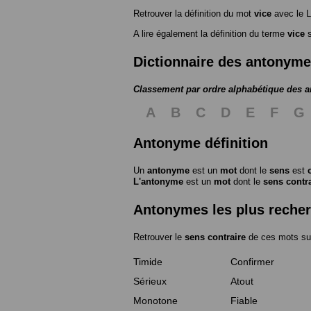
Retrouver la définition du mot
vice
avec le 
A lire également la définition du terme
vice
s
Dictionnaire des antonym
Classement par ordre alphabétique des 
A
B
C
D
E
F
G
Antonyme définition
Un
antonyme
est un
mot
dont le
sens
est
L'antonyme
est un
mot
dont le
sens contr
Antonymes les plus reche
Retrouver le
sens contraire
de ces mots su
Timide
Confirmer
Sérieux
Atout
Monotone
Fiable