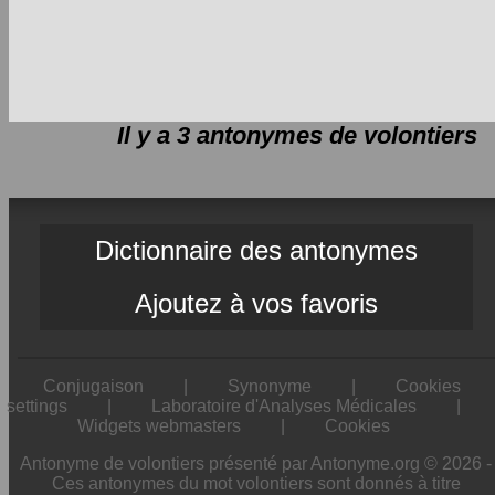
Il y a 3 antonymes de
volontiers
Dictionnaire des antonymes
Ajoutez à vos favoris
Conjugaison
|
Synonyme
|
Cookies
settings
|
Laboratoire d'Analyses Médicales
|
Widgets webmasters
|
Cookies
Antonyme de volontiers présenté par Antonyme.org © 2026 -
Ces antonymes du mot volontiers sont donnés à titre