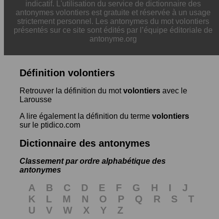
indicatif. L'utilisation du service de dictionnaire des
antonymes volontiers est gratuite et réservée à un usage
strictement personnel. Les antonymes du mot volontiers
présentés sur ce site sont édités par l’équipe éditoriale de
antonyme.org
Définition volontiers
Retrouver la définition du mot
volontiers
avec le
Larousse
A lire également la définition du terme
volontiers
sur le ptidico.com
Dictionnaire des antonymes
Classement par ordre alphabétique des
antonymes
A
B
C
D
E
F
G
H
I
J
K
L
M
N
O
P
Q
R
S
T
U
V
W
X
Y
Z