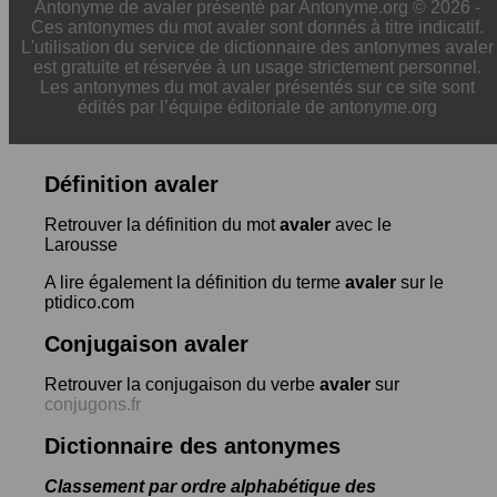
Antonyme de avaler présenté par Antonyme.org © 2026 -
Ces antonymes du mot avaler sont donnés à titre indicatif.
L'utilisation du service de dictionnaire des antonymes avaler
est gratuite et réservée à un usage strictement personnel.
Les antonymes du mot avaler présentés sur ce site sont
édités par l’équipe éditoriale de antonyme.org
Définition avaler
Retrouver la définition du mot
avaler
avec le
Larousse
A lire également la définition du terme
avaler
sur le
ptidico.com
Conjugaison avaler
Retrouver la conjugaison du verbe
avaler
sur
conjugons.fr
Dictionnaire des antonymes
Classement par ordre alphabétique des