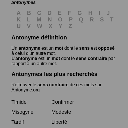
antonymes
A
B
C
D
E
F
G
H
I
J
K
L
M
N
O
P
Q
R
S
T
U
V
W
X
Y
Z
Antonyme définition
Un
antonyme
est un
mot
dont le
sens
est
opposé
à celui d'un autre mot.
L'antonyme
est un
mot
dont le
sens contraire
par
rapport à un autre mot.
Antonymes les plus recherchés
Retrouver le
sens contraire
de ces mots sur
Antonyme.org
Timide
Confirmer
Misogyne
Modeste
Tardif
Liberté