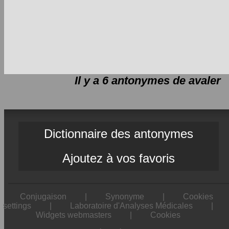
Il y a 6 antonymes de
avaler
Dictionnaire des antonymes
Ajoutez à vos favoris
Conjugaison
|
Synonyme
|
Cookies
settings
|
Laboratoire d'Analyses Médicales
|
Widgets webmasters
|
Cookies