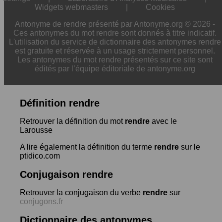
Widgets webmasters
|
Cookies
Antonyme de rendre présenté par Antonyme.org © 2026 -
Ces antonymes du mot rendre sont donnés à titre indicatif.
L'utilisation du service de dictionnaire des antonymes rendre
est gratuite et réservée à un usage strictement personnel.
Les antonymes du mot rendre présentés sur ce site sont
édités par l’équipe éditoriale de antonyme.org
Définition rendre
Retrouver la définition du mot
rendre
avec le
Larousse
A lire également la définition du terme
rendre
sur le
ptidico.com
Conjugaison rendre
Retrouver la conjugaison du verbe
rendre
sur
conjugons.fr
Dictionnaire des antonymes