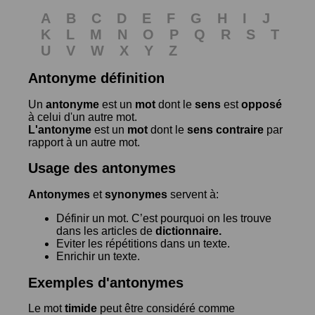
A
B
C
D
E
F
G
H
I
J
K
L
M
N
O
P
Q
R
S
T
U
V
W
X
Y
Z
Antonyme définition
Un
antonyme
est un
mot
dont le
sens
est
opposé
à celui d'un autre mot.
L'antonyme
est un
mot
dont le
sens contraire
par
rapport à un autre mot.
Usage des antonymes
Antonymes
et
synonymes
servent à:
Définir un mot. C’est pourquoi on les trouve
dans les articles de
dictionnaire.
Eviter les répétitions dans un texte.
Enrichir un texte.
Exemples d'antonymes
Le mot
timide
peut être considéré comme