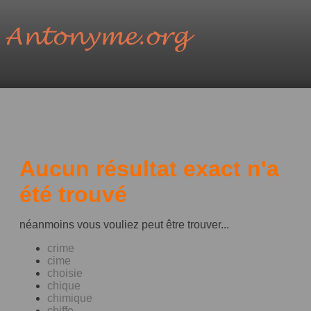
Aucun résultat exact n'a
été trouvé
néanmoins vous vouliez peut être trouver...
crime
cime
choisie
chique
chimique
chiffe