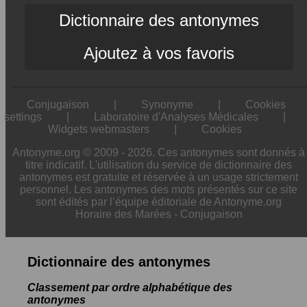
Dictionnaire des antonymes
Ajoutez à vos favoris
Conjugaison
|
Synonyme
|
Cookies
settings
|
Laboratoire d'Analyses Médicales
|
Widgets webmasters
|
Cookies
Antonyme.org © 2009 - 2026. Ces antonymes sont donnés à
titre indicatif. L'utilisation du service de dictionnaire des
antonymes est gratuite et réservée à un usage strictement
personnel. Les antonymes des mots présentés sur ce site
sont édités par l’équipe éditoriale de Antonyme.org
Horaire des Marées
-
Conjugaison
Dictionnaire des antonymes
Classement par ordre alphabétique des
antonymes